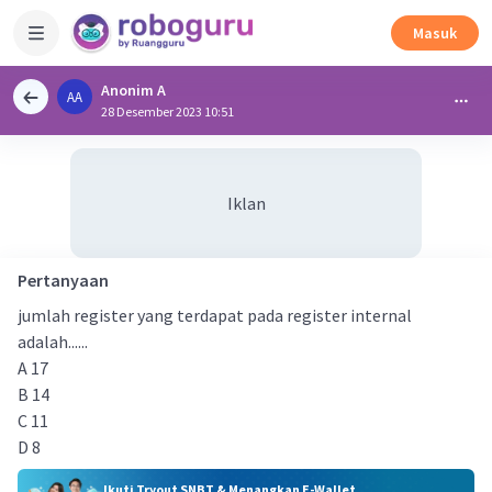
Masuk
Anonim A
AA
28 Desember 2023 10:51
Iklan
Pertanyaan
jumlah register yang terdapat pada register internal
adalah......
A 17
B 14
C 11
D 8
Ikuti Tryout SNBT & Menangkan E-Wallet