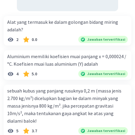
Alat yang termasuk ke dalam golongan bidang miring
adalah?
2
0.0
Jawaban terverifikasi
Aluminium memiliki koefisien muai panjang x = 0,000024 /
°C. Koefisien muai luas aluminium (Y) adalah
4
5.0
Jawaban terverifikasi
sebuah kubus yang panjang rusuknya 0,2 m (massa jenis
2.700 kg/m³) dicelupkan bagian ke dalam minyak yang
massa jenisnya 800 kg/m³. jika percepatan gravitasi
10m/s², maka tentukanan gaya angkat ke atas yang
dialami balok!
5
3.7
Jawaban terverifikasi