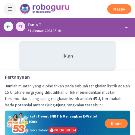
Masuk
Fania T
31 Januari 2023 15:10
Iklan
Pertanyaan
Jumlah muatan yang dipindahkan pada sebuah rangkaian listrik adalah
15 C. Jika energi yang dibutuhkan untuk memindahkan muatan
tersebut dari ujung-ujung rangkaian listrik adalah 45 J, berapakah
Ikuti Tryout SNBT & Menangkan E-Wallet
100rb
Klaim
Habis dalam
00
:
16
:
58
:
53