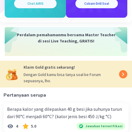
Chat AiRIS
Cobain Drill Soal
Penyelesaian :
W = q. V
45 = 15 x V
V = 3 Volt
Perdalam pemahamanmu bersama Master Teacher
di sesi Live Teaching, GRATIS!
Jadi, besar beda potensial antara ujung-ujung
rangkaian tersebut adalah sebesar 3 Volt.
·
0.0
(
0
)
Balas
Beri Rating
Klaim Gold gratis sekarang!
Dengan Gold kamu bisa tanya soal ke Forum
sepuasnya, lho.
Pertanyaan serupa
Berapa kalor yang dilepaskan 40 g besi jika suhunya turun
Iklan
dari 90°C menjadi 60°C? (kalor jenis besi 450 J/kg °C)
4
5.0
Jawaban terverifikasi