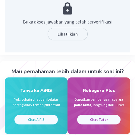
bukan 28 hari pada umumnya. Pada tahun biasa,
jumlah hari dalam kalender dari Januari hingga
Desember adalah 365 hari. Namun, pada tahun
Buka akses jawaban yang telah terverifikasi
kabisat ada 366 hari karena Februari terdiri dari
29 hari.
Lihat Iklan
Semoga membantu
·
5.0
(
1
)
Balas
Beri Rating
Mau pemahaman lebih dalam untuk soal ini?
Dita C
Level 70
21 November 2023 06:25
Jumlah hari dalam kalender dari Januari sampai
Tanya ke AiRIS
Roboguru Plus
Desember kok 3651/4 hari maksudnya gimana?
Yuk, cobain chat dan belajar
Dapatkan pembahasan soal
ga
bareng AiRIS, teman pintarmu!
pake lama
, langsung dari Tutor!
Chat AiRIS
Chat Tutor
Nanda R
Community
Level 89
21 November 2023 07:05