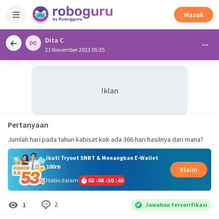
Masuk
Dita C
21 November 2023 05:35
Iklan
Pertanyaan
Jumlah hari pada tahun kabisat kok ada 366 hari hasilnya dari mana?
Ikuti Tryout SNBT & Menangkan E-Wallet
100rb
Klaim
Habis dalam
02
:
08
:
50
:
39
2
1
Jawaban terverifikasi