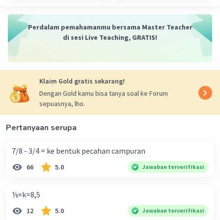
Jawaban terverifikasi
Tahun kabisat terjadi empat tahun sekali. Setiap
Perdalam pemahamanmu bersama Master Teacher
Iklan
di sesi Live Teaching, GRATIS!
empat tahun, Februari memiliki 29 hari, bukan 28
hari pada umumnya.
Pada tahun biasa, jumlah hari dalam kalender
dari Januari hingga Desember adalah 365 hari.
Klaim Gold gratis sekarang!
Namun, pada tahun kabisat ada 366 hari karena
Dengan Gold kamu bisa tanya soal ke Forum
Februari terdiri dari 29 hari.
sepuasnya, lho.
·
0.0
(
0
)
Balas
Beri Rating
Pertanyaan serupa
7/8 - 3/4 = ke bentuk pecahan campuran
66
5.0
Jawaban terverifikasi
⅓×k=8,5
12
5.0
Jawaban terverifikasi