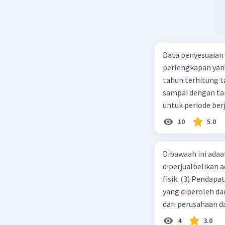
Data penyesuaian p
perlengkapan yang tersisa Rp500.0
tahun terhitung tanggal 1 juli 2019. 3.
sampai dengan tang
untuk periode berj
jurnal pembalik ya
10
5.0
Dibawaah ini adaal
diperjualbelikan a
fisik. (3) Pendap
yang diperoleh dar
dari perusahaan da
d. 1 dan 2 e. 2 dan 
4
3.0