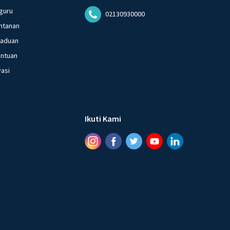
guru
02130930000
ntanan
gaduan
entuan
vasi
Ikuti Kami