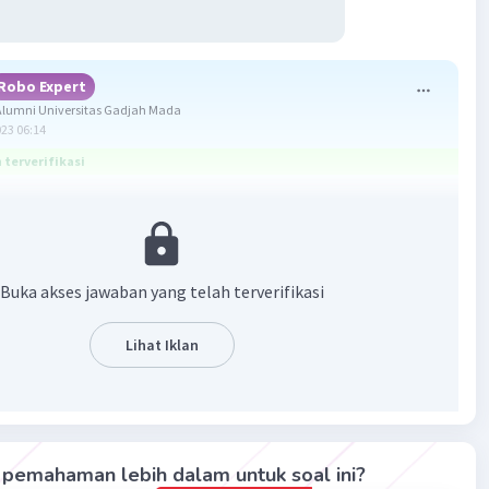
Robo Expert
lumni Universitas Gadjah Mada
023 06:14
terverifikasi
a adalah b. what
 masalah utama dalam ekonomi modern. Adapun masalah-
Buka akses jawaban yang telah terverifikasi
ersebut adalah what, how, dan for whom. Barang dan Jasa
Diproduksi dan Seberapa Banyak(what?) Masalah pokok
yang penting dalam ekonomi adalah bagaimana produsen
Lihat Iklan
entukan barang dan jasa apa yang diproduksi. Selain itu,
 jumlah produk juga harus diperhitungkan. Kenapa? Ini
ena kalau sampai salah perhitungan, produsen akan
 kerugian, bahkan, bisa bangkrut karena barangnya
pemahaman lebih dalam untuk soal ini?
 sia-sia.