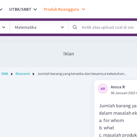
UTBK/SNBT
Produk Ruangguru
Iklan
SMA
Ekonomi
Jumlah barang yang tersedia dan besarnya kebutuhan...
Anisa R
06 Januari 2023 
Jumlah barang ya
dalam masalah ekon
a. for whom
b. what
c. masalah produk