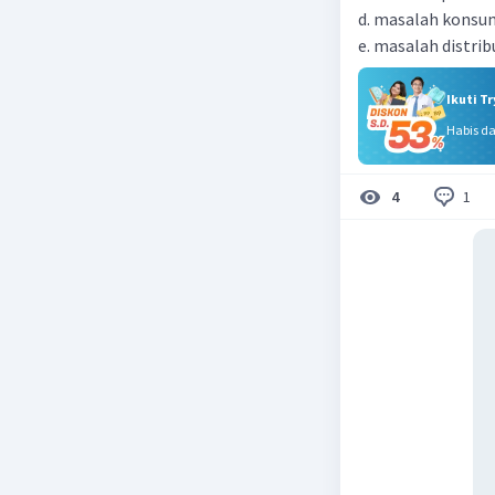
d. masalah konsu
e. masalah distrib
Ikuti T
Habis d
1
4