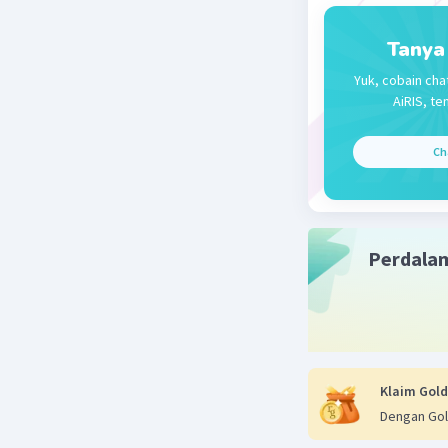
Jadi, Jum
Tanya
masyaraka
Yuk, cobain cha
AiRIS, te
Beri R
Ch
Perdala
Klaim Gold
Dengan Gol