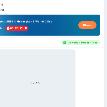
msi
usi
ryout SNBT & Menangkan E-Wallet 100rb
Klaim
alam
00
:
02
:
25
:
41
Jawaban terverifikasi
Iklan