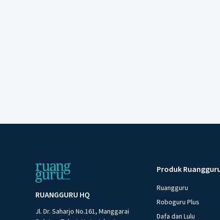
Produk Ruanggur
Ruangguru
RUANGGURU HQ
Roboguru Plus
Jl. Dr. Saharjo No.161, Manggarai
Dafa dan Lulu