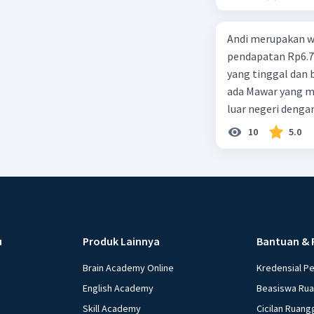
Andi merupakan wa
pendapatan Rp6.700.000,00. Sementara Lula merupakan warga negara asing
yang tinggal dan bekerja di Indonesia dengan pendapata
ada Mawar yang merupakan warga negara I
luar negeri denga
10
5.0
u
Produk Lainnya
Bantuan & 
Brain Academy Online
Kredensial P
English Academy
Beasiswa Ru
Skill Academy
Cicilan Ruang