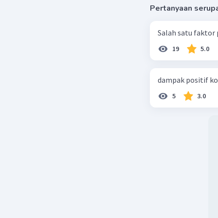
Pertanyaan serup
Salah satu faktor
19
5.0
dampak positif ko
5
3.0