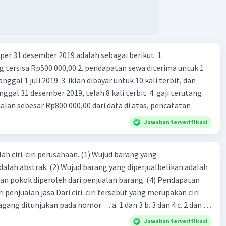
er 31 desember 2019 adalah sebagai berikut: 1.
00,00 2. pendapatan sewa diterima untuk 1
 iklan dibayar untuk 10 kali terbit, dan
gal 31 desember 2019, telah 8 kali terbit. 4. gaji terutang
alan sebesar Rp800.000,00 dari data di atas, pencatatan
ng benar adalah ....
Jawaban terverifikasi
ah ciri-ciri perusahaan. (1) Wujud barang yang
dalah abstrak. (2) Wujud barang yang diperjualbelikan adalah
atan pokok diperoleh dari penjualan barang. (4) Pendapatan
i penjualan jasa.Dari ciri-ciri tersebut yang merupakan ciri
gang ditunjukan pada nomor…. a. 1 dan 3 b. 3 dan 4 c. 2 dan 3
4
Jawaban terverifikasi