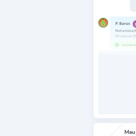
P. Barus
Mahasiswa/A
09 Januari 2
Jawaban 
Jawabanny
Ada tiga
masalah t
Apa yang 
pertama 
dapat men
banyaknya
tentu kar
mengalami
Mau 
menumpuk