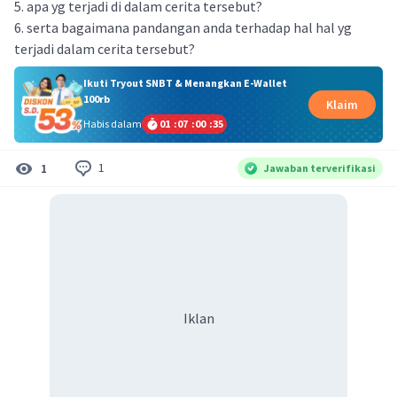
5. apa yg terjadi di dalam cerita tersebut?
6. serta bagaimana pandangan anda terhadap hal hal yg
terjadi dalam cerita tersebut?
Ikuti Tryout SNBT & Menangkan E-Wallet
100rb
Klaim
Habis dalam
01
:
07
:
00
:
34
1
1
Jawaban terverifikasi
Iklan