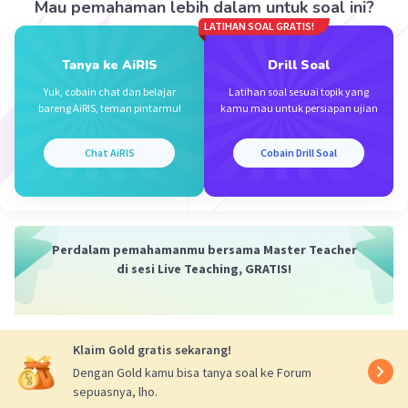
Mau pemahaman lebih dalam untuk soal ini?
Penulis menggunakan sudut pandang
LATIHAN SOAL GRATIS!
orang ketiga. Cerita disampaikan dari
perspektif yang melibatkan banyak
Tanya ke AiRIS
Drill Soal
karakter, tetapi fokus pada pengalaman
Yuk, cobain chat dan belajar
Latihan soal sesuai topik yang
dan perjuangan Dr. Fahmi.
bareng AiRIS, teman pintarmu!
kamu mau untuk persiapan ujian
3. Setting:
Chat AiRIS
Cobain Drill Soal
Kota metropolitan modern yang tengah
dilanda wabah penyakit misterius. Tempat-
tempat yang menjadi latar termasuk
rumah sakit, klinik, laboratorium medis,
Perdalam pemahamanmu bersama Master Teacher
dan kawasan perkotaan yang padat.
di sesi Live Teaching, GRATIS!
4. Amanat:
Pentingnya solidaritas dan kebersamaan
Klaim Gold gratis sekarang!
dalam menghadapi bencana dan
Dengan Gold kamu bisa tanya soal ke Forum
tantangan bersama.
sepuasnya, lho.