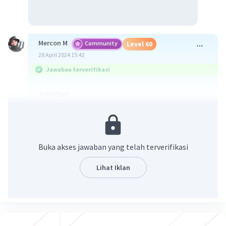
Mercon M
Community
Level 60
28 April 2024 15:42
Jawaban terverifikasi
Jawaban:
1. Penokohan:
Tokoh Utama: Dr. Fahmi, seorang dokter
yang berjuang untuk mengatasi wabah
Buka akses jawaban yang telah terverifikasi
yang menyebar di kota.
Tokoh Pendukung: Warga kota yang
Lihat Iklan
terinfeksi, tim medis, pemerintah
setempat.
2. Point of View: