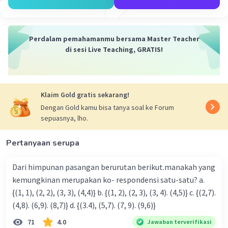
2x^2 - 3x = 9
Selanjutnya, mari kita coba menyelesaikan persamaan
kuadrat ini dengan mengatur semua suku ke satu sisi
Perdalam pemahamanmu bersama Master Teacher
dan membawa 9 ke sisi lain dengan mengubah tanda
di sesi Live Teaching, GRATIS!
positif menjadi negatif:
2x^2 - 3x - 9 = 0
Klaim Gold gratis sekarang!
Sekarang, kita memiliki persamaan kuadrat yang dapat
Dengan Gold kamu bisa tanya soal ke Forum
kita faktorkan atau selesaikan menggunakan rumus
sepuasnya, lho.
kuadrat. Namun, persamaan ini tidak dapat difaktorkan
dengan mudah. Jadi, kita akan menggunakan rumus
Pertanyaan serupa
kuadrat:
x = (-b ± √(b² - 4ac)) / (2a)
Dari himpunan pasangan berurutan berikut.manakah yang
kemungkinan merupakan ko- respondensi satu-satu? a.
Dalam persamaan ini, a = 2, b = -3, dan c = -9. Sekarang
{(1, 1), (2, 2), (3, 3), (4,4)} b. {(1, 2), (2, 3), (3, 4). (4,5)} c. {(2,7).
kita dapat menghitung nilai x:
(4,8). (6,9). (8,7)} d. {(3.4), (5,7). (7, 9). (9,6)}
x = (-(-3) ± √((-3)² - 4 * 2 * (-9))) / (2 * 2)
71
4.0
Jawaban terverifikasi