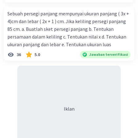
x = (3 ± √(9 + 72)) / 4
Sebuah persegi panjang mempunyai ukuran panjang ( 3x +
x = (3 ± √81) / 4
4)cm dan lebar ( 2x + 1 ) cm. Jika keliling persegi panjang
85 cm. a. Buatlah sket persegi panjang b. Tentukan
x = (3 ± 9) / 4
persamaan dalam keliling c. Tentukan nilai x d. Tentukan
ukuran panjang dan lebar e. Tentukan ukuran luas
Kita memiliki dua solusi:
36
5.0
Jawaban terverifikasi
x₁ = (3 + 9) / 4 = 12 / 4 = 3
x₂ = (3 - 9) / 4 = -6 / 4 = -1.5
Jadi, bilangan tersebut adalah x = 3 atau x = -1.5.
·
0.0
(
0
)
Balas
Beri Rating
Iklan