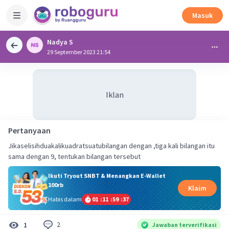
Masuk
Nadya S
29 September 2023 21:54
Iklan
Pertanyaan
Jikaselisihduakalikuadratsuatubilangan dengan ,tiga kali bilangan itu
sama dengan 9, tentukan bilangan tersebut
Ikuti Tryout SNBT & Menangkan E-Wallet
100rb
Klaim
Habis dalam
01
:
11
:
59
:
37
2
1
Jawaban terverifikasi