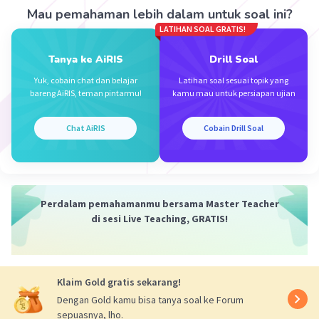
Mau pemahaman lebih dalam untuk soal ini?
LATIHAN SOAL GRATIS!
Tanya ke AiRIS
Drill Soal
Iklan
Yuk, cobain chat dan belajar
Latihan soal sesuai topik yang
bareng AiRIS, teman pintarmu!
kamu mau untuk persiapan ujian
Chat AiRIS
Cobain Drill Soal
Perdalam pemahamanmu bersama Master Teacher
di sesi Live Teaching, GRATIS!
Klaim Gold gratis sekarang!
Dengan Gold kamu bisa tanya soal ke Forum
sepuasnya, lho.