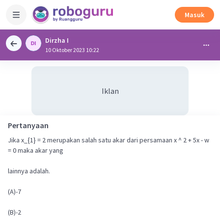
Masuk
Dirzha I
10 Oktober 2023 10:22
Iklan
Pertanyaan
Jika x_{1} = 2 merupakan salah satu akar dari persamaan x ^ 2 + 5x - w
= 0 maka akar yang
lainnya adalah.
(A)-7
(B)-2