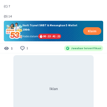
(C) 7
(D) 14
Ikuti Tryout SNBT & Menangkan E-Wallet
100rb
Klaim
Habis dalam
00
:
13
:
41
:
20
1
1
Jawaban terverifikasi
Iklan