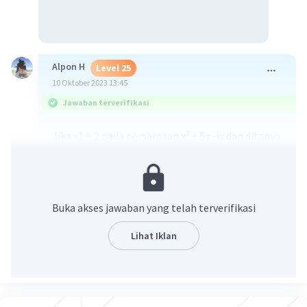
Alpon H
Level 25
10 Oktober 2023 13:45
Jawaban terverifikasi
Jika x1 = 2 pada persamaan x² + 5x -w dan ditanya
adalah akar lain atau x2 kita bisa memanfaatkan
informasi bahwa x1 + x2 = -b/a
Yang kita tahu bahwa b = 5 dan = 1 maka
2 + x2 = -5/1
Buka akses jawaban yang telah terverifikasi
x2 = -5-2
x2 = -7
Lihat Iklan
·
0.0
(
0
)
Balas
Beri Rating