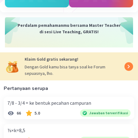
Jawaban terverifikasi
Diketahui :
Iklan
Perdalam pemahamanmu bersama Master Teacher
V = 72 liter
di sesi Live Teaching, GRATIS!
W = 6 jam = 6 x 3600 = 21.600 detik
D = V/W
= 72/21.600
Klaim Gold gratis sekarang!
= 1/300 liter/detik
Dengan Gold kamu bisa tanya soal ke Forum
sepuasnya, lho.
Keterangan :
Pertanyaan serupa
D = Debit
V = Volume
7/8 - 3/4 = ke bentuk pecahan campuran
W = waktu
66
5.0
Jawaban terverifikasi
·
0.0
(
0
)
Balas
Beri Rating
⅓×k=8,5