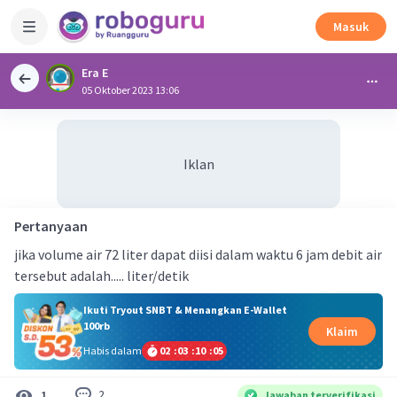
Masuk
Era E
05 Oktober 2023 13:06
Iklan
Pertanyaan
jika volume air 72 liter dapat diisi dalam waktu 6 jam debit air
tersebut adalah..... liter/detik
Ikuti Tryout SNBT & Menangkan E-Wallet
100rb
Klaim
Habis dalam
02
:
03
:
10
:
05
2
1
Jawaban terverifikasi