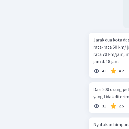
Jarak dua kota d
rata-rata 60 km/ 
rata 70 km/jam, maka waktu
jam d. 18 jam
41
4.2
Dari 200 orang pe
yang tidak diterima
31
2.5
Nyatakan himpuna