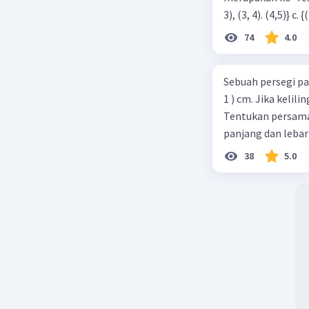
74
4.0
Sebuah persegi pa
1 ) cm. Jika kelil
Tentukan persamaa
panjang dan lebar
38
5.0