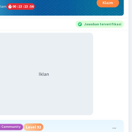
Klaim
alam
00
:
13
:
13
:
55
Jawaban terverifikasi
Iklan
Community
Level 92