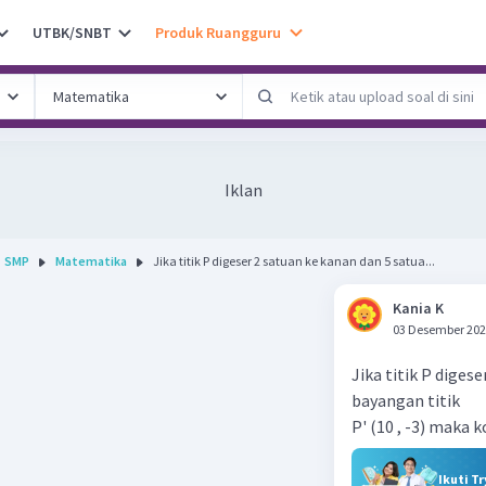
UTBK/SNBT
Produk Ruangguru
Iklan
SMP
Matematika
Jika titik P digeser 2 satuan ke kanan dan 5 satua...
Kania K
03 Desember 202
Jika titik P dige
bayangan titik
P' (10 , -3) maka k
Ikuti T