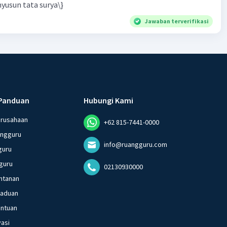
yusun tata surya\}
Jawaban terverifikasi
Panduan
Hubungi Kami
erusahaan
+62 815-7441-0000
angguru
info@ruangguru.com
guru
guru
02130930000
ntanan
gaduan
entuan
vasi