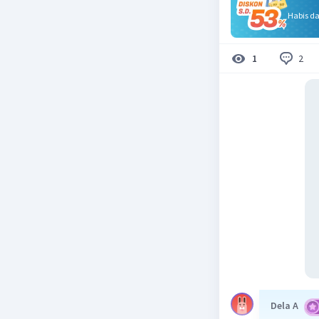
Habis d
2
1
Dela A