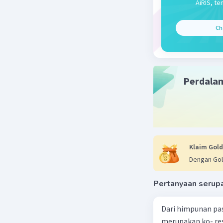
AiRIS, te
?
Ch
Beri R
Perdala
Klaim Gold
Dengan Gol
Pertanyaan serup
Dari himpunan pa
merupakan ko- respondensi satu-satu? a. {(1, 1), (2, 2), (3, 3), (4,4)} b. {(1, 2), (2,