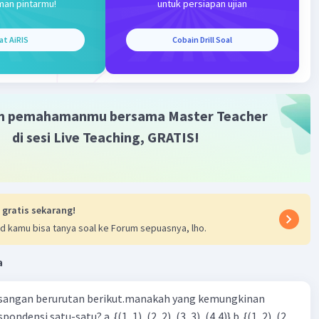
man pintarmu!
untuk persiapan ujian
at AiRIS
Cobain Drill Soal
Iklan
·
0.0
(
0
)
Balas
ating
m pemahamanmu bersama Master Teacher
di sesi Live Teaching, GRATIS!
 gratis sekarang!
d kamu bisa tanya soal ke Forum sepuasnya, lho.
a
sangan berurutan berikut.manakah yang kemungkinan