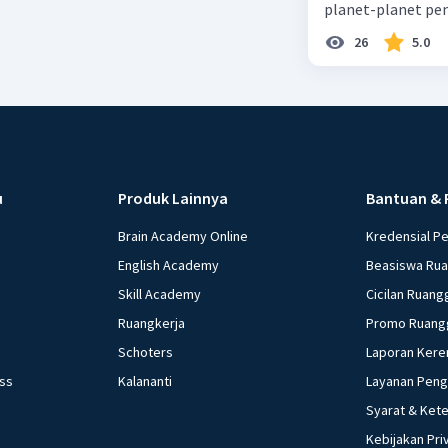
planet-planet pen
26
5.0
u
Produk Lainnya
Bantuan & 
Brain Academy Online
Kredensial P
English Academy
Beasiswa Ru
Skill Academy
Cicilan Ruang
Ruangkerja
Promo Ruang
Schoters
Laporan Kere
ess
Kalananti
Layanan Pen
Syarat & Ket
Kebijakan Pri