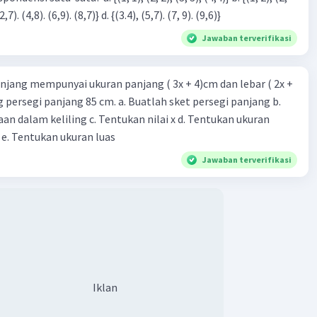
3), (3, 4). (4,5)} c. {(2,7). (4,8). (6,9). (8,7)} d. {(3.4), (5,7). (7, 9). (9,6)}
Jawaban terverifikasi
njang mempunyai ukuran panjang ( 3x + 4)cm dan lebar ( 2x +
ing persegi panjang 85 cm. a. Buatlah sket persegi panjang b.
n dalam keliling c. Tentukan nilai x d. Tentukan ukuran
 e. Tentukan ukuran luas
Jawaban terverifikasi
Iklan