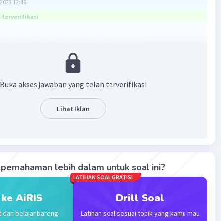
2023 12:46
terverifikasi
ang tepat untuk soal tersebut adalah (
8, 2)
n mengenai langkah-langkahnya bisa dilihat di gambar
Buka akses jawaban yang telah terverifikasi
Lihat Iklan
pemahaman lebih dalam untuk soal ini?
·
3.0
(
2
)
Balas
ating
LATIHAN SOAL GRATIS!
 ke AiRIS
Drill Soal
Level 7
t dan belajar bareng
Latihan soal sesuai topik yang kamu mau
2023 13:44