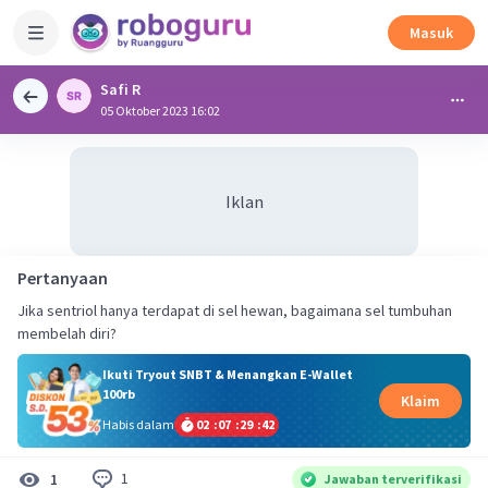
Masuk
Safi R
05 Oktober 2023 16:02
Iklan
Pertanyaan
Jika sentriol hanya terdapat di sel hewan, bagaimana sel tumbuhan
membelah diri?
Ikuti Tryout SNBT & Menangkan E-Wallet
100rb
Klaim
Habis dalam
02
:
07
:
29
:
42
1
1
Jawaban terverifikasi