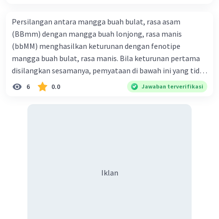
Persilangan antara mangga buah bulat, rasa asam
(BBmm) dengan mangga buah lonjong, rasa manis
(bbMM) menghasilkan keturunan dengan fenotipe
mangga buah bulat, rasa manis. Bila keturunan pertama
disilangkan sesamanya, pemyataan di bawah ini yang tidak
benar mengenai keturunan yang dihasilkan dari
6
0.0
Jawaban terverifikasi
persilangan terse but adalah ... A. dihasilkan sembilan
mangga buah bulat, rasa mants B. dihasilkan tiga mangga
buah lonjong, rasa asam C. dihasi lkan tiga mangga buah
bulat, rasa manis D. dihasi lkan tiga mangga buah bulat,
rasa asam
Iklan