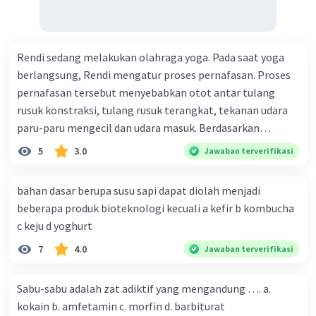
Rendi sedang melakukan olahraga yoga. Pada saat yoga
berlangsung, Rendi mengatur proses pernafasan. Proses
pernafasan tersebut menyebabkan otot antar tulang
rusuk konstraksi, tulang rusuk terangkat, tekanan udara
paru-paru mengecil dan udara masuk. Berdasarkan
informasi tersebut, dapat disimpulkan bahwa Rendi
5
3.0
Jawaban terverifikasi
sedang melakukan proses pernafasan....
bahan dasar berupa susu sapi dapat diolah menjadi
beberapa produk bioteknologi kecuali a kefir b kombucha
c keju d yoghurt
7
4.0
Jawaban terverifikasi
Sabu-sabu adalah zat adiktif yang mengandung …. a.
kokain b. amfetamin c. morfin d. barbiturat