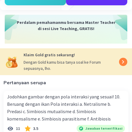
pembentukan dua sel anak yang memiliki dinding sel
baru yang terbentuk di antara mereka.
Jadi, meskipun sel tumbuhan tidak memiliki sentriol
Perdalam pemahamanmu bersama Master Teacher
seperti sel hewan, mereka memiliki mekanisme dan
di sesi Live Teaching, GRATIS!
struktur yang berbeda, termasuk pusat pembelahan
dan piring sel, yang memungkinkan mereka untuk
melakukan pembelahan sel dengan sukses.
Klaim Gold gratis sekarang!
·
0.0
(
0
)
Balas
Beri Rating
Dengan Gold kamu bisa tanya soal ke Forum
sepuasnya, lho.
Pertanyaan serupa
Jodohkan gambar dengan pola interaksi yang sesuai! 10.
Beruang dengan ikan Pola interaksi a. Netralisme b.
Iklan
Predasi c. Simbiosis mutualisme d. Simbiosis
komensalisme e. Simbiosis parasitisme f. Antibiosis
11
3.5
Jawaban terverifikasi