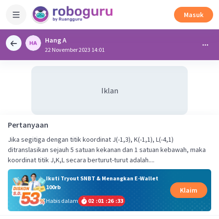
Masuk
Hang A
22 November 2023 14:01
Iklan
Pertanyaan
Jika segitiga dengan titik koordinat J(-1,3), K(-1,1), L(-4,1)
ditranslasikan sejauh 5 satuan kekanan dan 1 satuan kebawah, maka
koordinat titik J,K,L secara berturut-turut adalah....
Ikuti Tryout SNBT & Menangkan E-Wallet
100rb
Klaim
Habis dalam
02
:
01
:
26
:
33