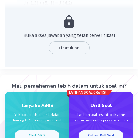
J (-1,3) + (5,-1) = J’(4,2)
K (-1,1) + (5,-1) = K’ (4,0)
L (-4,1) + (5,-1) = L’ (1,0)
·
0.0
(
0
)
Balas
Beri Rating
Buka akses jawaban yang telah terverifikasi
Lihat Iklan
Iklan
Mau pemahaman lebih dalam untuk soal ini?
LATIHAN SOAL GRATIS!
Tanya ke AiRIS
Drill Soal
Yuk, cobain chat dan belajar
Latihan soal sesuai topik yang
bareng AiRIS, teman pintarmu!
kamu mau untuk persiapan ujian
Chat AiRIS
Cobain Drill Soal