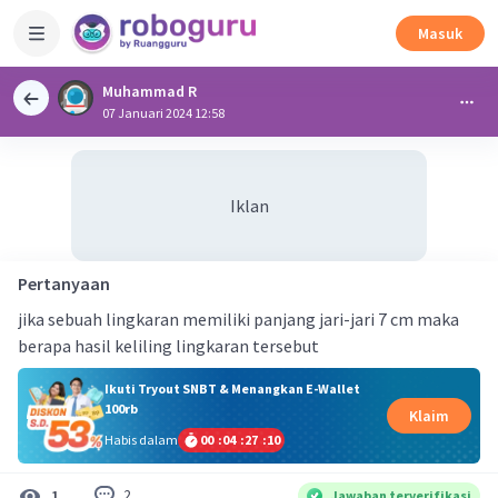
Masuk
Muhammad R
07 Januari 2024 12:58
Iklan
Pertanyaan
jika sebuah lingkaran memiliki panjang jari-jari 7 cm maka
berapa hasil keliling lingkaran tersebut
Ikuti Tryout SNBT & Menangkan E-Wallet
100rb
Klaim
Habis dalam
00
:
04
:
27
:
09
2
1
Jawaban terverifikasi