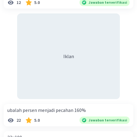
12
5.0
Jawaban terverifikasi
·
0.0
(
0
)
Balas
Beri Rating
Iklan
ubalah persen menjadi pecahan 160%
22
5.0
Jawaban terverifikasi