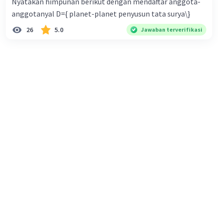
Nyatakan himpunan berikut dengan mendaftar anggota-
anggotanyal D={ planet-planet penyusun tata surya\}
–6 = 3a
26
5.0
Jawaban terverifikasi
a =
a = –2
y = a(x – x₁)(x – x₂)
y = –2(x – 1)(x – 3)
y = –2(x² – 3x – x + 3)
y = –2(x² – 4x + 3)
y = –2x² + 8x – 6
f(x) = –2x² + 8x – 6
Jadi persamaan grafik tersebut adalah f(x) = –2x² + 8x –
6