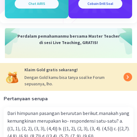
Chat AiRIS
Cobain Drill Soal
-(4.14)
2
f(4) = a.4
+ b.4 -36
16a + 4b - 36 = 14
16a + 4b = 50
Perdalam pemahamanmu bersama Master Teacher
8a + 2b = 25
di sesi Live Teaching, GRATIS!
eliminasi:
a + b = 10 |x2
8a + 2b = 25 |x1
Klaim Gold gratis sekarang!
----------------------
Dengan Gold kamu bisa tanya soal ke Forum
2a + 2b = 20
sepuasnya, lho.
8a + 2b = 25
------------------ -
Pertanyaan serupa
-6a = -5
a = 5/6
Dari himpunan pasangan berurutan berikut.manakah yang
kemungkinan merupakan ko- respondensi satu-satu? a.
5/6 + b = 10
{(1, 1), (2, 2), (3, 3), (4,4)} b. {(1, 2), (2, 3), (3, 4). (4,5)} c. {(2,7).
b = 10-5/6
(4,8). (6,9). (8,7)} d. {(3.4), (5,7). (7, 9). (9,6)}