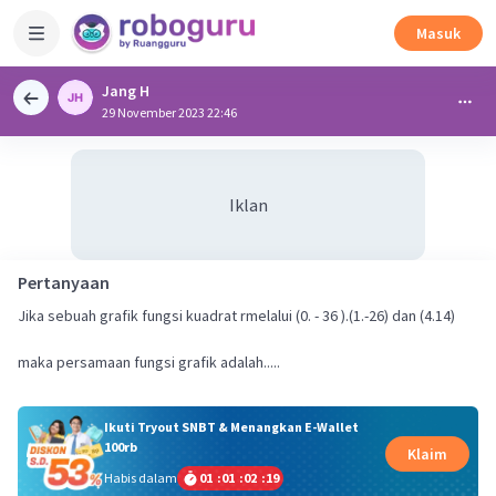
Masuk
Jang H
29 November 2023 22:46
Iklan
Pertanyaan
Jika sebuah grafik fungsi kuadrat rmelalui (0. - 36 ).(1.-26) dan (4.14)
maka persamaan fungsi grafik adalah.....
Ikuti Tryout SNBT & Menangkan E-Wallet
100rb
Klaim
Habis dalam
01
:
01
:
02
:
18