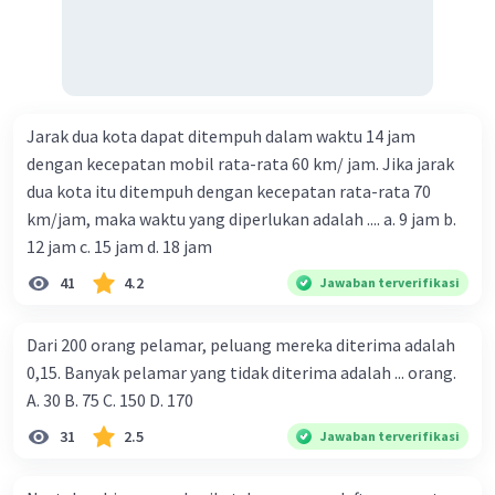
Jika diketahui titik potong terhadap sumbu x di titik (x₁,
0) dan (x₂, 0) serta melalui titik (x, y)
y = a(x – x₁)(x – x₂)
Jika melalui tiga titik
Jarak dua kota dapat ditempuh dalam waktu 14 jam
dengan metode eliminasi dan metode substitusi
dengan kecepatan mobil rata-rata 60 km/ jam. Jika jarak
Pembahasan
dua kota itu ditempuh dengan kecepatan rata-rata 70
Pada soal diketahui grafik fungsi kuadrat tersebut
km/jam, maka waktu yang diperlukan adalah .... a. 9 jam b.
memotong sumbu x di titik (1, 0) dan (3, 0) serta
12 jam c. 15 jam d. 18 jam
memotong sumbu y di titik (0, –6)
41
4.2
Jawaban terverifikasi
Jadi: x₁ = 1, x₂ = 3 dan (x, y) = (0, –6)
Persamaan fungsi kuadratnya adalah:
Dari 200 orang pelamar, peluang mereka diterima adalah
0,15. Banyak pelamar yang tidak diterima adalah ... orang.
y = a(x – x₁)(x – x₂)
A. 30 B. 75 C. 150 D. 170
–6 = a(0 – 1)(0 – 3)
31
2.5
Jawaban terverifikasi
–6 = a(–1)( –3)