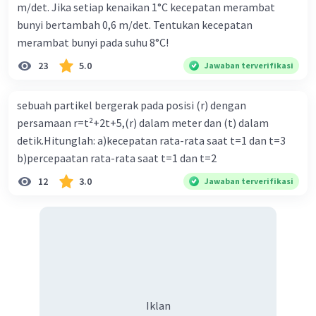
m/det. Jika setiap kenaikan 1°C kecepatan merambat
bunyi bertambah 0,6 m/det. Tentukan kecepatan
merambat bunyi pada suhu 8°C!
23
5.0
Jawaban terverifikasi
sebuah partikel bergerak pada posisi (r) dengan
persamaan r=t²+2t+5,(r) dalam meter dan (t) dalam
detik.Hitunglah: a)kecepatan rata-rata saat t=1 dan t=3
b)percepaatan rata-rata saat t=1 dan t=2
12
3.0
Jawaban terverifikasi
Iklan