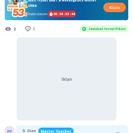
Ikuti Tryout SNBT & Menangkan E-Wallet
100rb
Klaim
Habis dalam
00
:
04
:
53
:
44
1
2
Jawaban terverifikasi
Iklan
D. Dian
Master Teacher