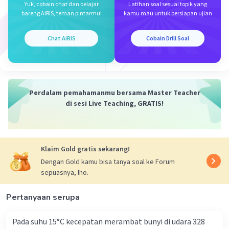
𝞱 = sudut (°)
Yuk, cobain chat dan belajar
Latihan soal sesuai topik yang
bareng AiRIS, teman pintarmu!
kamu mau untuk persiapan ujian
Sehingga jika sebuah benda terletak pada bidang
miring, maka gaya normal pada benda itu adalah
Chat AiRIS
Cobain Drill Soal
lebih kecil dari gaya berat benda itu sendiri.
Oleh karena itu, jawaban yang benar adalah B.
Perdalam pemahamanmu bersama Master Teacher
·
0.0
(
0
)
Balas
Beri Rating
di sesi Live Teaching, GRATIS!
Klaim Gold gratis sekarang!
Dengan Gold kamu bisa tanya soal ke Forum
sepuasnya, lho.
Iklan
Pertanyaan serupa
Pada suhu 15°C kecepatan merambat bunyi di udara 328