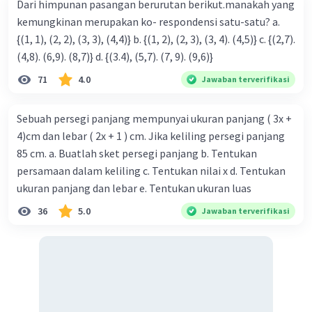
L
/L
=x
y
/(2x
. 2x
)
Dari himpunan pasangan berurutan berikut.manakah yang
1
2
1
2
1
1
L
/L
=1/4
kemungkinan merupakan ko- respondensi satu-satu? a.
1
2
L
=4L
{(1, 1), (2, 2), (3, 3), (4,4)} b. {(1, 2), (2, 3), (3, 4). (4,5)} c. {(2,7).
2
1
(4,8). (6,9). (8,7)} d. {(3.4), (5,7). (7, 9). (9,6)}
Semoga membantu.
71
4.0
Jawaban terverifikasi
Terima kasih
Sebuah persegi panjang mempunyai ukuran panjang ( 3x +
·
5.0
(
1
)
Balas
Beri Rating
4)cm dan lebar ( 2x + 1 ) cm. Jika keliling persegi panjang
85 cm. a. Buatlah sket persegi panjang b. Tentukan
persamaan dalam keliling c. Tentukan nilai x d. Tentukan
ukuran panjang dan lebar e. Tentukan ukuran luas
36
5.0
Jawaban terverifikasi