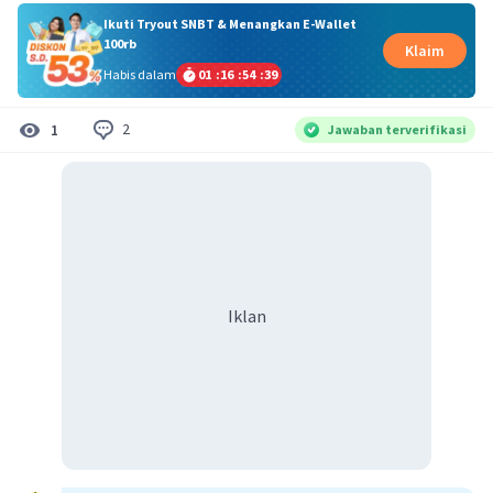
Ikuti Tryout SNBT & Menangkan E-Wallet
100rb
Klaim
Habis dalam
01
:
16
:
54
:
38
2
1
Jawaban terverifikasi
Iklan