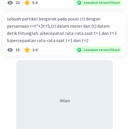
23
5.0
Jawaban terverifikasi
sebuah partikel bergerak pada posisi (r) dengan
persamaan r=t²+2t+5,(r) dalam meter dan (t) dalam
detik.Hitunglah: a)kecepatan rata-rata saat t=1 dan t=3
b)percepaatan rata-rata saat t=1 dan t=2
15
3.0
Jawaban terverifikasi
Iklan