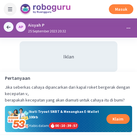
Masuk
Aisyah P
25 September 2023 20:32
Iklan
Pertanyaan
Jika seberkas cahaya dipancarkan dari kapal roket bergerak dengan
kecepatan v,
berapakah kecepatan yang akan diamati untuk cahaya itu di bumi?
Ikuti Tryout SNBT & Menangkan E-Wallet
100rb
Klaim
Habis dalam
00
:
10
:
39
:
57