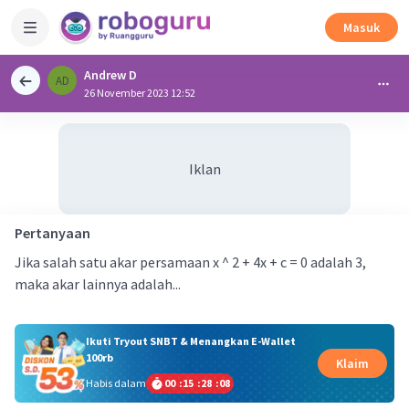
Masuk
Andrew D
AD
26 November 2023 12:52
Iklan
Pertanyaan
Jika salah satu akar persamaan x ^ 2 + 4x + c = 0 adalah 3,
maka akar lainnya adalah...
Ikuti Tryout SNBT & Menangkan E-Wallet
100rb
Klaim
Habis dalam
00
:
15
:
28
:
08