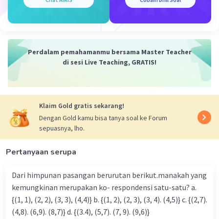
Perdalam pemahamanmu bersama Master Teacher
Iklan
di sesi Live Teaching, GRATIS!
Klaim Gold gratis sekarang!
Dengan Gold kamu bisa tanya soal ke Forum
sepuasnya, lho.
Pertanyaan serupa
Dari himpunan pasangan berurutan berikut.manakah yang
kemungkinan merupakan ko- respondensi satu-satu? a.
{(1, 1), (2, 2), (3, 3), (4,4)} b. {(1, 2), (2, 3), (3, 4). (4,5)} c. {(2,7).
(4,8). (6,9). (8,7)} d. {(3.4), (5,7). (7, 9). (9,6)}