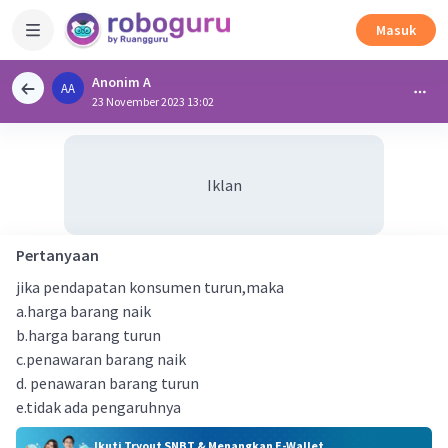
Masuk
Anonim A
AA
23 November 2023 13:02
Iklan
Pertanyaan
jika pendapatan konsumen turun,maka
a.harga barang naik
b.harga barang turun
c.penawaran barang naik
d. penawaran barang turun
e.tidak ada pengaruhnya
Ikuti Tryout SNBT & Menangkan E-Wallet