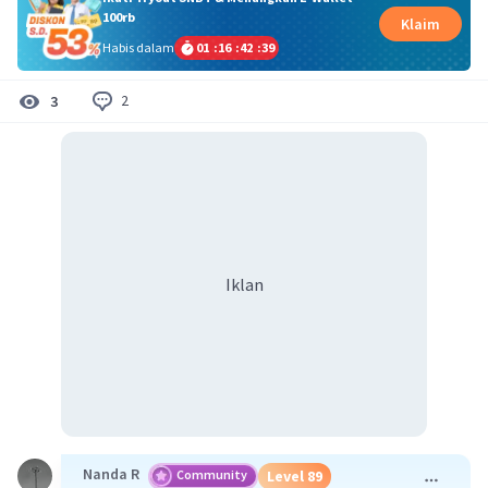
100rb
Klaim
Habis dalam
01
:
16
:
42
:
39
2
3
Iklan
Nanda R
Community
Level 89