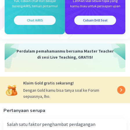
Yuk, cobain chat dan belajar
Latihan soal sesuai topik yang
bareng AiRIS, teman pintarmu!
kamu mau untuk persiapan ujian
Chat AiRIS
Cobain Drill Soal
Perdalam pemahamanmu bersama Master Teacher
di sesi Live Teaching, GRATIS!
Klaim Gold gratis sekarang!
Dengan Gold kamu bisa tanya soal ke Forum
sepuasnya, lho.
Pertanyaan serupa
Salah satu faktor penghambat perdagangan