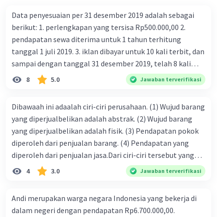
Data penyesuaian per 31 desember 2019 adalah sebagai
berikut: 1. perlengkapan yang tersisa Rp500.000,00 2.
pendapatan sewa diterima untuk 1 tahun terhitung
tanggal 1 juli 2019. 3. iklan dibayar untuk 10 kali terbit, dan
sampai dengan tanggal 31 desember 2019, telah 8 kali
terbit. 4. gaji terutang untuk periode berjalan sebesar
8
5.0
Jawaban terverifikasi
Rp800.000,00 dari data di atas, pencatatan jurnal pembalik
yang benar adalah ....
Dibawaah ini adaalah ciri-ciri perusahaan. (1) Wujud barang
yang diperjualbelikan adalah abstrak. (2) Wujud barang
yang diperjualbelikan adalah fisik. (3) Pendapatan pokok
diperoleh dari penjualan barang. (4) Pendapatan yang
diperoleh dari penjualan jasa.Dari ciri-ciri tersebut yang
merupakan ciri dari perusahaan dagang ditunjukan pada
4
3.0
Jawaban terverifikasi
nomor…. a. 1 dan 3 b. 3 dan 4 c. 2 dan 3 d. 1 dan 2 e. 2 dan 4
Andi merupakan warga negara Indonesia yang bekerja di
dalam negeri dengan pendapatan Rp6.700.000,00.