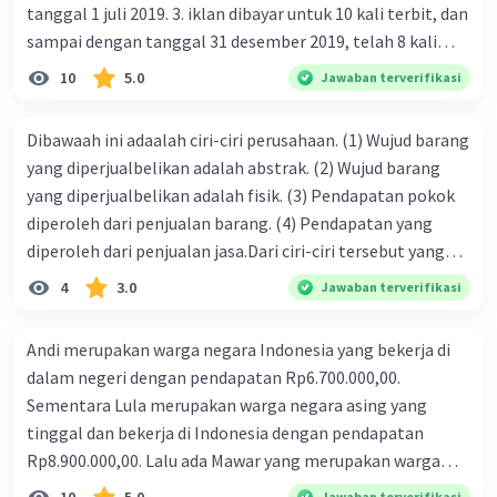
tanggal 1 juli 2019. 3. iklan dibayar untuk 10 kali terbit, dan
sampai dengan tanggal 31 desember 2019, telah 8 kali
terbit. 4. gaji terutang untuk periode berjalan sebesar
10
5.0
Jawaban terverifikasi
Rp800.000,00 dari data di atas, pencatatan jurnal pembalik
yang benar adalah ....
Iklan
Dibawaah ini adaalah ciri-ciri perusahaan. (1) Wujud barang
yang diperjualbelikan adalah abstrak. (2) Wujud barang
yang diperjualbelikan adalah fisik. (3) Pendapatan pokok
diperoleh dari penjualan barang. (4) Pendapatan yang
diperoleh dari penjualan jasa.Dari ciri-ciri tersebut yang
merupakan ciri dari perusahaan dagang ditunjukan pada
4
3.0
Jawaban terverifikasi
nomor…. a. 1 dan 3 b. 3 dan 4 c. 2 dan 3 d. 1 dan 2 e. 2 dan 4
Andi merupakan warga negara Indonesia yang bekerja di
dalam negeri dengan pendapatan Rp6.700.000,00.
Sementara Lula merupakan warga negara asing yang
tinggal dan bekerja di Indonesia dengan pendapatan
Rp8.900.000,00. Lalu ada Mawar yang merupakan warga
negara Indonesia yang tinggal dan bekerja di luar negeri
Jawaban terverifikasi