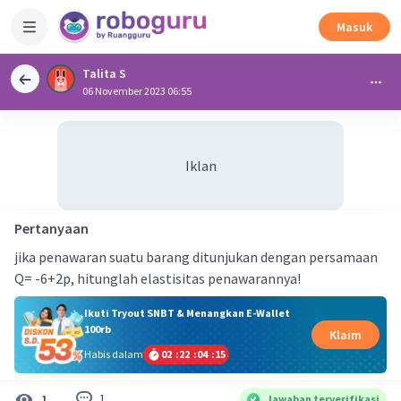
Masuk
Talita S
06 November 2023 06:55
Iklan
Pertanyaan
jika penawaran suatu barang ditunjukan dengan persamaan
Q= -6+2p, hitunglah elastisitas penawarannya!
Ikuti Tryout SNBT & Menangkan E-Wallet
100rb
Klaim
Habis dalam
02
:
22
:
04
:
15
1
1
Jawaban terverifikasi