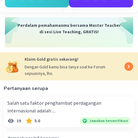
nilai ∆P terlebih dahulu. Misalkan, kita akan
menghitung elastisitas penawaran pada tingkat
harga P = 10. Maka, ∆P = 10. Dengan demikian,
nilai ∆Qs adalah sebagai berikut:
Perdalam pemahamanmu bersama Master Teacher
di sesi Live Teaching, GRATIS!
∆Qs = (Q2 - Q1) = (-6 + 2(10 + 10) - (-6 + 2 * 10)) =
(-6 + 2 * 20 - (-6 + 2 * 10)) = (-6 + 40 - (-6 + 20)) = 34
- 14 = 20
Sehingga, nilai elastisitas penawaran adalah
Klaim Gold gratis sekarang!
sebagai berikut:
Dengan Gold kamu bisa tanya soal ke Forum
Es = (∆Qs/Qs)/(∆P/P) = (20/(-6 + 2 * 10))/(10/10)
sepuasnya, lho.
= 20/14 = 1,4285714285714286
Berdasarkan hasil perhitungan, elastisitas
Pertanyaan serupa
penawaran pada tingkat harga P = 10 adalah
1,4285714285714286
. Angka ini menunjukkan
Salah satu faktor penghambat perdagangan
bahwa penawaran barang tersebut
elastis
internasional adalah ....
uniter
. Artinya, perubahan harga sebesar 1%
19
5.0
akan menyebabkan perubahan jumlah
Jawaban terverifikasi
penawaran sebesar 1%.
Berikut adalah penjelasan singkat tentang jenis-