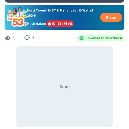
Ikuti Tryout SNBT & Menangkan E-Wallet
100rb
Klaim
Habis dalam
02
:
15
:
46
:
07
2
5
Jawaban terverifikasi
Iklan