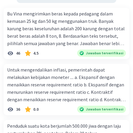
Bu Vina mengirimkan beras kepada pedagang dalam
kemasan 25 kg dan 50 kg menggunakan truk. Banyak
karung beras keseluruhan adalah 200 karung dengan total
berat beras adalah 8 ton, 8. Berdasarkan teks tersebut,
pilihlah semua jawaban yang benar. Jawaban benar lebih
dari satu. Banyak karung beras kemasan 25 kg adalah 50
46
4.5
Jawaban terverifikasi
buah. Banyak karung beras kemasan 50 kg adalah 150
buah. Total berat beras dalam kemasan 25 kg adalah 2
Untuk mengendalikan inflasi, pemerintah dapat
ton. Perbandingan berat beras kemasan 25 kg dan 50 kg
melakukan kebijakan moneter .... a. Ekspansif dengan
dalam truk adalah 1: 3. 9. Berdasarkan teks tersebut, jika
menaikkan reserve requirement ratio b. Ekspansif dengan
biaya setiap beras karung kecil adalah Rp7.500 dan karung
menurunkan reserve requirement ratio c. Kontraktif
besar Rp14.000, berapakah biaya angkut semua beras yang
dengan menaikkan reserve requirement ratio d. Kontraktif
harus dibayar oleh Bu Vina? A. Rp2.540.000 C. Rp2.312.000 B.
dengan menurunkan reserve requirement ratio e.
36
0.0
Jawaban terverifikasi
Rp2.475.000 D. Rp2.280.000
Ekspansif dengan menaikkan tingkat diskonto Bila Bank
Indonesia melakukan kebijakan moneter ekspansif,
Penduduk suatu kota berjumlah 500.000 jiwa dengan laju
ceteris paribus maka .... a. Menimbulkan inflasi di mana