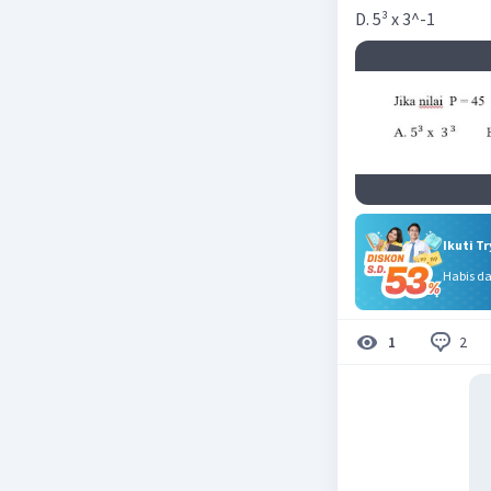
D. 5³ x 3^-1
Ikuti T
Habis d
2
1