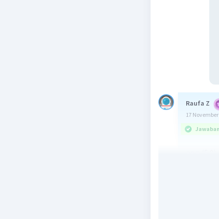
Raufa Z
17 November 
Jawaban 
pq = (5.9) 
Oleh sebab
Semoga 