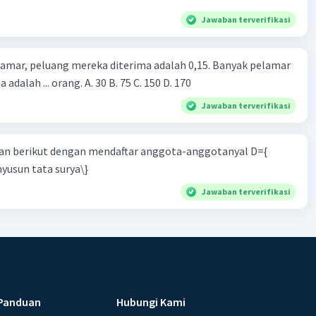
Jawaban terverifikasi
lamar, peluang mereka diterima adalah 0,15. Banyak pelamar
 adalah ... orang. A. 30 B. 75 C. 150 D. 170
Jawaban terverifikasi
n berikut dengan mendaftar anggota-anggotanyal D={
yusun tata surya\}
Jawaban terverifikasi
Panduan
Hubungi Kami