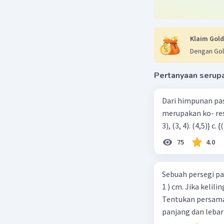
Klaim Gold
Dengan Gol
Pertanyaan serup
Dari himpunan pa
merupakan ko- respondensi satu-satu? a. {(1, 1), (2, 2), (3, 3), (4,4)} b. {(1, 2), (2,
75
4.0
Sebuah persegi pa
1 ) cm. Jika kelil
Tentukan persamaa
panjang dan lebar