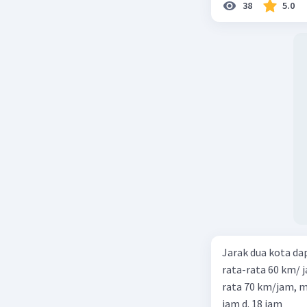
38
5.0
Jarak dua kota d
rata-rata 60 km/ 
rata 70 km/jam, maka waktu
jam d. 18 jam