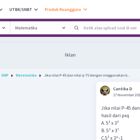
UTBK/SNBT
Produk Ruangguru
Iklan
SMP
Matematika
Jika nilai P-45 dan nilai q-75 dengan meggunakan b...
Cantika D
17 November 202
Jika nilai P-45 d
hasil dari pxq
A. 5³ x 3³
B. 5³ x 3¹
C.5³ x 3^-1