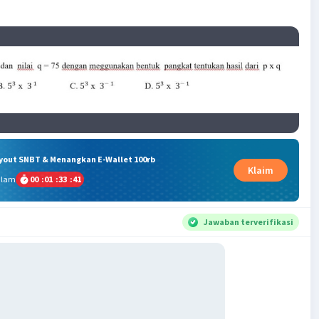
ryout SNBT & Menangkan E-Wallet 100rb
Klaim
alam
00
:
01
:
33
:
40
Jawaban terverifikasi