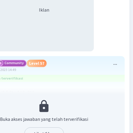
Iklan
Community
Level 57
2023 14:49
terverifikasi
. (5.5.3) = 5^3 . 3^3
 itu nilai pq dalam bentuk pangkat adalah A. 5^3 . 3^3
Buka akses jawaban yang telah terverifikasi
membantu