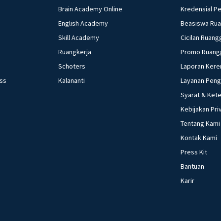
Brain Academy Online
Kredensial P
English Academy
Beasiswa Ru
Skill Academy
Cicilan Ruang
Ruangkerja
Promo Ruang
Schoters
Laporan Kere
ess
Kalananti
Layanan Pen
Syarat & Ket
Kebijakan Pri
Tentang Kami
Kontak Kami
Press Kit
Bantuan
Karir