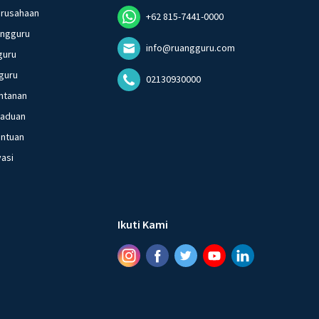
erusahaan
+62 815-7441-0000
angguru
info@ruangguru.com
guru
guru
02130930000
ntanan
gaduan
entuan
vasi
Ikuti Kami