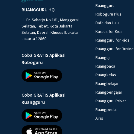
Ruangguru
RUANGGURU HQ
Roboguru Plus
Jl. Dr. Saharjo No.161, Manggarai
Dafa dan Lulu
Selatan, Tebet, Kota Jakarta
Kursus for Kids
Selatan, Daerah Khusus Ibukota
Jakarta 12860
Ruangguru for Kids
Ruangguru for Busin
Coba GRATIS Aplikasi
Ruanguji
Roboguru
Ruangbaca
Ruangkelas
Ruangbelajar
Ruangpengajar
Coba GRATIS Aplikasi
Ruangguru Privat
Ruangguru
Ruangpeduli
Airis