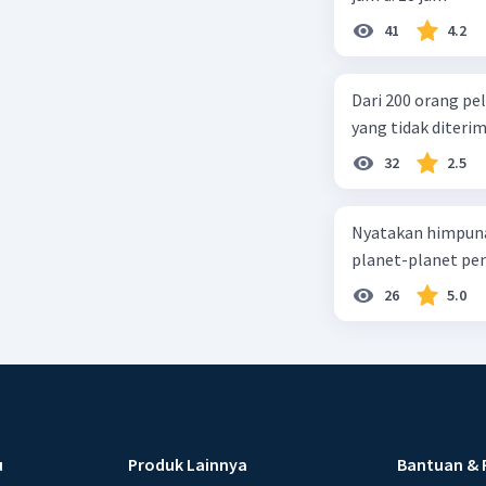
41
4.2
Dari 200 orang pe
yang tidak diterima
32
2.5
Nyatakan himpuna
planet-planet pen
26
5.0
u
Produk Lainnya
Bantuan & 