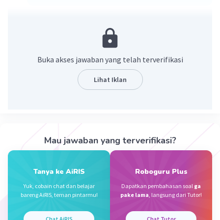
·
5.0
(
1
)
Balas
Beri Rating
Qonita Q
Level 57
21 Desember 2023 05:40
Buka akses jawaban yang telah terverifikasi
Lihat Iklan
Gambarnya mana
Iklan
·
5.0
(
1
)
Balas
Beri Rating
Mau jawaban yang terverifikasi?
Tanya ke AiRIS
Roboguru Plus
Yuk, cobain chat dan belajar
Dapatkan pembahasan soal
ga
bareng AiRIS, teman pintarmu!
pake lama
, langsung dari Tutor!
Chat AiRIS
Chat Tutor