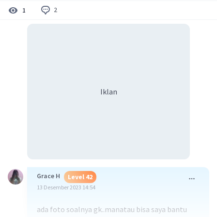
2
1
Iklan
Grace H
Level 42
13 Desember 2023 14:54
ada foto soalnya gk..manatau bisa saya bantu