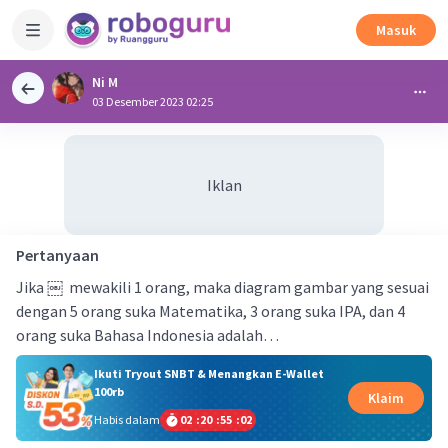
Masuk
Ni M
03 Desember 2023 02:25
Iklan
Pertanyaan
Jika ￼ mewakili 1 orang, maka diagram gambar yang sesuai
dengan 5 orang suka Matematika, 3 orang suka IPA, dan 4
orang suka Bahasa Indonesia adalah…
Ikuti Tryout SNBT & Menangkan E-Wallet
100rb
Klaim
Habis dalam
02
:
20
:
55
:
02