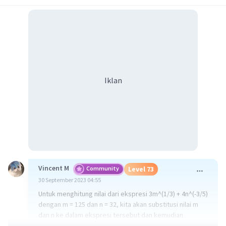
Iklan
Vincent M
Community
Level 73
30 September 2023 04:55
Untuk menghitung nilai dari ekspresi 3m^(1/3) + 4n^(-3/5)
dengan m = 125 dan n = 32, kita akan substitusi nilai m
dan n ke dalam ekspresi tersebut dan kemudian
menghitungnya: