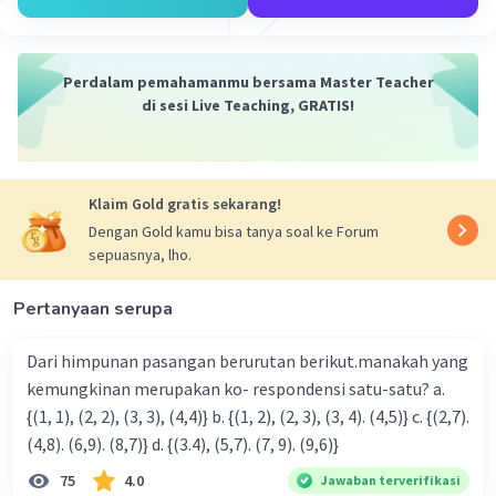
3(5) = 15
Perdalam pemahamanmu bersama Master Teacher
4(1/4) = 1
di sesi Live Teaching, GRATIS!
Sekarang, kita tambahkan hasilnya:
15 + 1 = 16
Klaim Gold gratis sekarang!
Jadi, nilai dari ekspresi 3m^(1/3) + 4n^(-3/5) dengan m =
Dengan Gold kamu bisa tanya soal ke Forum
125 dan n = 32 adalah 16.
sepuasnya, lho.
·
0.0
(
0
)
Balas
Beri Rating
Pertanyaan serupa
Dari himpunan pasangan berurutan berikut.manakah yang
kemungkinan merupakan ko- respondensi satu-satu? a.
{(1, 1), (2, 2), (3, 3), (4,4)} b. {(1, 2), (2, 3), (3, 4). (4,5)} c. {(2,7).
(4,8). (6,9). (8,7)} d. {(3.4), (5,7). (7, 9). (9,6)}
75
4.0
Jawaban terverifikasi
Iklan