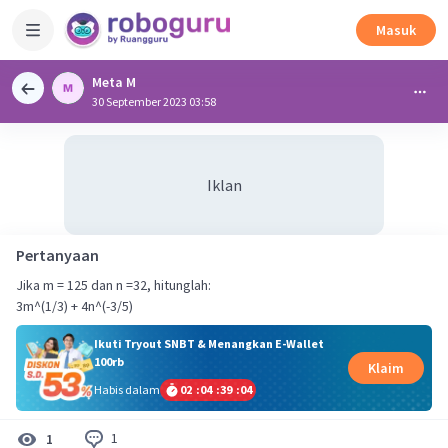
Masuk
Meta M
30 September 2023 03:58
Iklan
Pertanyaan
Jika m = 125 dan n =32, hitunglah:
3m^(1/3) + 4n^(-3/5)
Ikuti Tryout SNBT & Menangkan E-Wallet
100rb
Klaim
Habis dalam
02
:
04
:
39
:
04
1
1