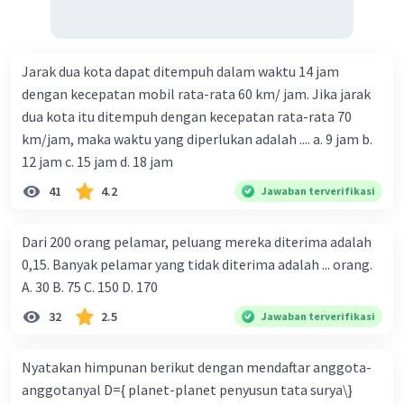
Jarak dua kota dapat ditempuh dalam waktu 14 jam
dengan kecepatan mobil rata-rata 60 km/ jam. Jika jarak
dua kota itu ditempuh dengan kecepatan rata-rata 70
km/jam, maka waktu yang diperlukan adalah .... a. 9 jam b.
12 jam c. 15 jam d. 18 jam
41
4.2
Jawaban terverifikasi
Dari 200 orang pelamar, peluang mereka diterima adalah
0,15. Banyak pelamar yang tidak diterima adalah ... orang.
A. 30 B. 75 C. 150 D. 170
32
2.5
Jawaban terverifikasi
Nyatakan himpunan berikut dengan mendaftar anggota-
anggotanyal D={ planet-planet penyusun tata surya\}