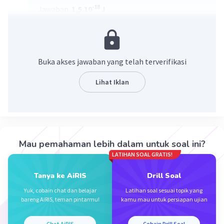
-18
Jawaban
1,5.10
J
Pembahasan
E = hc/λ
-34
8
-10
= 6,6.10
× 3.10⁠⁠⁠⁠⁠⁠⁠
/1320.10
Buka akses jawaban yang telah terverifikasi
-18
= 1,5.10
J
Lihat Iklan
·
0.0
(
0
)
Balas
Beri Rating
Mau pemahaman lebih dalam untuk soal ini?
LATIHAN SOAL GRATIS!
Tanya ke AiRIS
Drill Soal
Iklan
Yuk, cobain chat dan belajar
Latihan soal sesuai topik yang
bareng AiRIS, teman pintarmu!
kamu mau untuk persiapan ujian
Chat AiRIS
Cobain Drill Soal