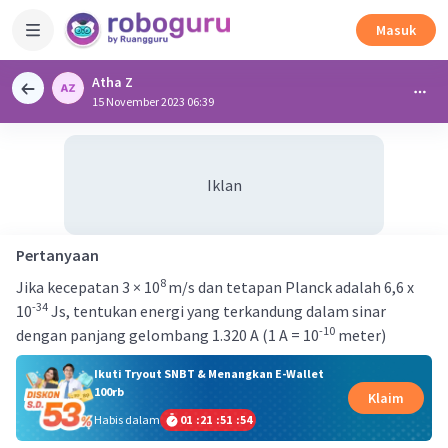
Masuk
Atha Z
15 November 2023 06:39
Iklan
Pertanyaan
8
Jika kecepatan 3 × 10
m/s dan tetapan Planck adalah 6,6 x
-34
10
Js, tentukan energi yang terkandung dalam sinar
-10
dengan panjang gelombang 1.320 A (1 A = 10
meter)
Ikuti Tryout SNBT & Menangkan E-Wallet
100rb
Klaim
Habis dalam
01
:
21
:
51
:
54