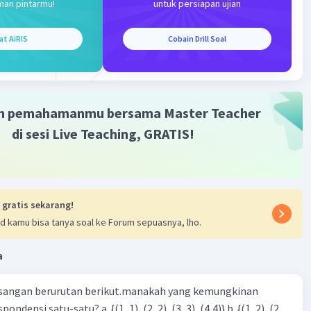
man pintarmu!
untuk persiapan ujian
at AiRIS
Cobain Drill Soal
Iklan
m pemahamanmu bersama Master Teacher
di sesi Live Teaching, GRATIS!
 gratis sekarang!
d kamu bisa tanya soal ke Forum sepuasnya, lho.
a
sangan berurutan berikut.manakah yang kemungkinan