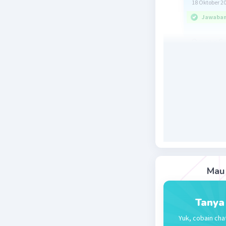
18 Oktober 2
Jawaban 
Q = m x C
a
= 1 x 4.20
= 1 x 4.2
= 105.000
= 105 k
Keterang
Q = Kalor 
C
= Kalo
air
ΔT = Peru
Mau 
Beri R
Tanya
Yuk, cobain cha