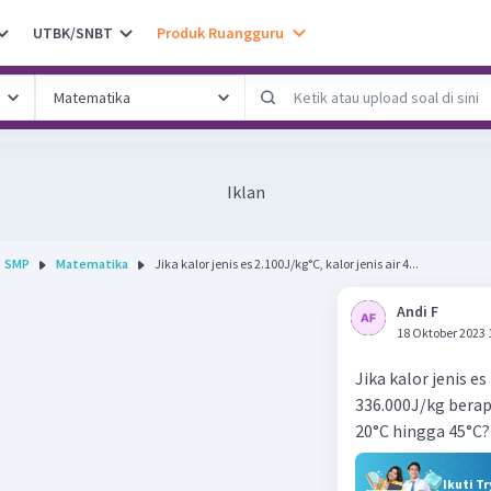
UTBK/SNBT
Produk Ruangguru
Iklan
SMP
Matematika
Jika kalor jenis es 2.100J/kg°C, kalor jenis air 4...
Andi F
18 Oktober 2023 
Jika kalor jenis es
336.000J/kg berap
20°C hingga 45°C
Ikuti T