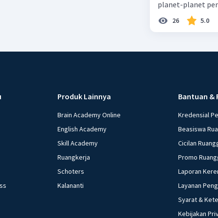
planet-planet pen
26
5.0
u
Produk Lainnya
Bantuan & 
Brain Academy Online
Kredensial P
English Academy
Beasiswa Ru
Skill Academy
Cicilan Ruang
Ruangkerja
Promo Ruang
Schoters
Laporan Kere
ess
Kalananti
Layanan Pen
Syarat & Ket
Kebijakan Pri