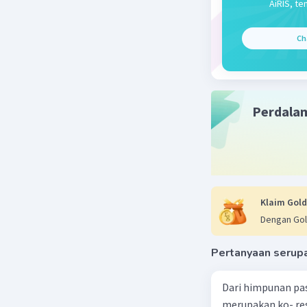
AiRIS, te
Ch
Perdala
Klaim Gold
Dengan Gol
Pertanyaan serup
Dari himpunan pa
merupakan ko- respondensi satu-satu? a. {(1, 1), (2, 2), (3, 3), (4,4)} b. {(1, 2), (2,