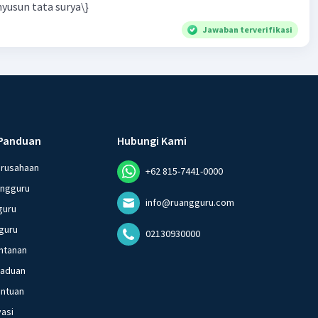
yusun tata surya\}
Jawaban terverifikasi
Panduan
Hubungi Kami
erusahaan
+62 815-7441-0000
angguru
info@ruangguru.com
guru
guru
02130930000
ntanan
gaduan
entuan
vasi