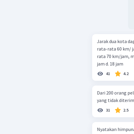
Jarak dua kota d
rata-rata 60 km/ 
rata 70 km/jam, maka waktu
jam d. 18 jam
41
4.2
Dari 200 orang pe
yang tidak diterima
31
2.5
Nyatakan himpuna