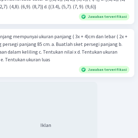
3), (3, 4). (4,5)} c. {(2,7). (4,8). (6,9). (8,7)} d. {(3.4), (5,7). (7, 9). (9,6)}
Jawaban terverifikasi
njang mempunyai ukuran panjang ( 3x + 4)cm dan lebar ( 2x +
ing persegi panjang 85 cm. a. Buatlah sket persegi panjang b.
n dalam keliling c. Tentukan nilai x d. Tentukan ukuran
 e. Tentukan ukuran luas
Jawaban terverifikasi
Iklan