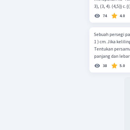
74
4.0
Sebuah persegi pa
1 ) cm. Jika kelil
Tentukan persamaa
panjang dan lebar
38
5.0