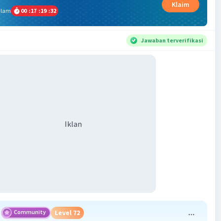
Klaim
alam
00
:
17
:
19
:
32
Jawaban terverifikasi
Iklan
Community
Level 72