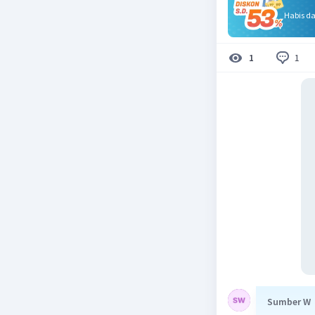
Habis d
1
1
Sumber W