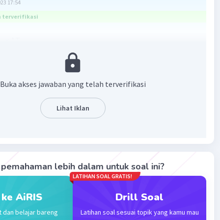
023 17:54
terverifikasi
x ΔT
ir
0 x (45° - 20°)
00 x 25°
 Joule (J)
Buka akses jawaban yang telah terverifikasi
J
Lihat Iklan
an :
(J)
r jenis air (J/kg°C)
bahan suhu (°C)
pemahaman lebih dalam untuk soal ini?
·
0.0
(
0
)
Balas
ating
LATIHAN SOAL GRATIS!
 ke AiRIS
Drill Soal
t dan belajar bareng
Latihan soal sesuai topik yang kamu mau