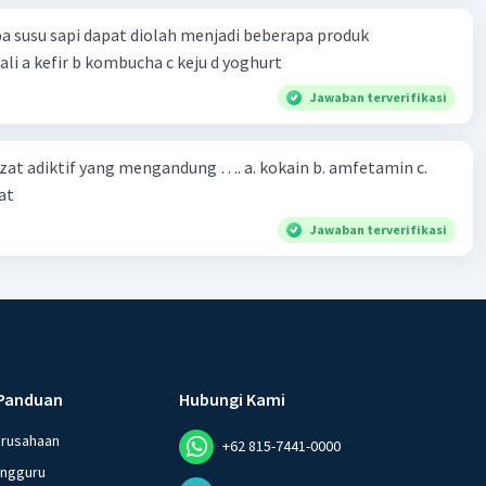
a susu sapi dapat diolah menjadi beberapa produk
bioteknologi kecuali a kefir b kombucha c keju d yoghurt
Jawaban terverifikasi
zat adiktif yang mengandung …. a. kokain b. amfetamin c.
at
Jawaban terverifikasi
Panduan
Hubungi Kami
erusahaan
+62 815-7441-0000
angguru