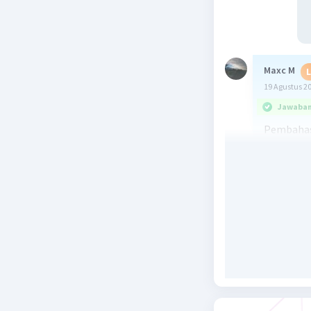
Maxc M
L
19 Agustus 2
Jawaban 
Pembahas
-----------
• Diketahu
- Hari ini
• Ditanya:
- 200 hari 
• Dijawab:
Karena da