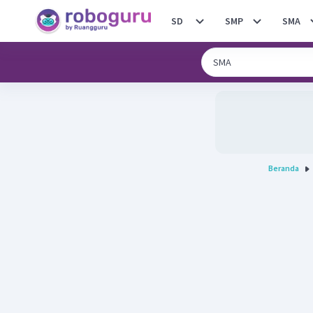
SD
SMP
SMA
Beranda