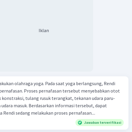
Iklan
kukan olahraga yoga. Pada saat yoga berlangsung, Rendi
pernafasan. Proses pernafasan tersebut menyebabkan otot
k konstraksi, tulang rusuk terangkat, tekanan udara paru-
 udara masuk. Berdasarkan informasi tersebut, dapat
 Rendi sedang melakukan proses pernafasan....
Jawaban terverifikasi