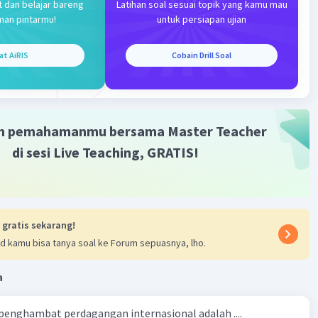
t dan belajar bareng
Latihan soal sesuai topik yang kamu mau
man pintarmu!
untuk persiapan ujian
tuk menghitung kemiringan adalah:
intaan pada titik kedua - Permintaan pada titik
at AiRIS
Cobain Drill Soal
/ (Harga pada titik kedua - Harga pada titik pertama)
ikan data yang diberikan:
 120) / (350.000 - 300.000)
50.000
m pemahamanmu bersama Master Teacher
04
iringan atau koefisien b adalah
-0,0004
.
di sesi Live Teaching, GRATIS!
tung Intercept (a):
ari nilai a (intercept), kita substitusikan salah satu titik
persamaan jumlah permintaan. Misalnya, kita gunakan
tama (Harga 300.000 Rupiah, permintaan 120 buah).
 gratis sekarang!
n jumlah permintaan adalah:
d kamu bisa tanya soal ke Forum sepuasnya, lho.
(0,0004 * 300.000)
120
a
120 = 240
un Fungsi Permintaan:
 penghambat perdagangan internasional adalah ....