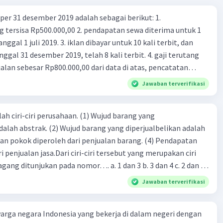
rmintaan = 240 - 0,0004 * Harga
er 31 desember 2019 adalah sebagai berikut: 1.
rmintaan menunjukkan penurunan jumlah permintaan
00,00 2. pendapatan sewa diterima untuk 1
engan kenaikan harga.
 iklan dibayar untuk 10 kali terbit, dan
gal 31 desember 2019, telah 8 kali terbit. 4. gaji terutang
·
0.0
(
0
)
Balas
ating
alan sebesar Rp800.000,00 dari data di atas, pencatatan
ng benar adalah ....
Jawaban terverifikasi
ah ciri-ciri perusahaan. (1) Wujud barang yang
dalah abstrak. (2) Wujud barang yang diperjualbelikan adalah
atan pokok diperoleh dari penjualan barang. (4) Pendapatan
Iklan
i penjualan jasa.Dari ciri-ciri tersebut yang merupakan ciri
gang ditunjukan pada nomor…. a. 1 dan 3 b. 3 dan 4 c. 2 dan 3
4
Jawaban terverifikasi
rga negara Indonesia yang bekerja di dalam negeri dengan