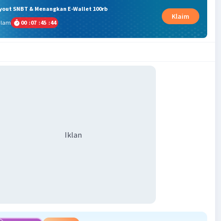
ryout SNBT & Menangkan E-Wallet 100rb
Klaim
alam
00
:
07
:
45
:
43
Iklan