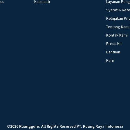
ess
Kalananti
Layanan Pen
Syarat & Ket
Kebijakan Pri
Tentang Kami
Kontak Kami
Press Kit
Bantuan
Karir
©
2026
Ruangguru
.
All Rights Reserved
PT. Ruang Raya Indonesia