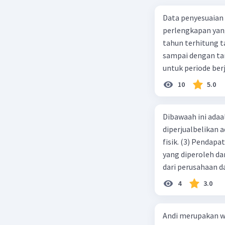
Jumlah pe
Data penyesuaian p
Kurva pe
perlengkapan yang tersisa Rp500.0
seiring d
tahun terhitung tanggal 1 juli 2019. 3.
sampai dengan tang
Beri R
untuk periode berj
jurnal pembalik ya
10
5.0
Dibawaah ini adaal
diperjualbelikan a
fisik. (3) Pendap
yang diperoleh dar
dari perusahaan da
d. 1 dan 2 e. 2 dan 
4
3.0
Andi merupakan wa