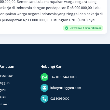
n Rp8.900.000,00. Lalu
ndonesia yang tinggal dan bekerja di
n pendapatan Rp11.000.000,00. Hitunglah PNB (GNP) nya!
Jawaban terverifikasi
Panduan
Hubungi Kami
erusahaan
+62 815-7441-0000
angguru
info@ruangguru.com
guru
guru
02130930000
ntanan