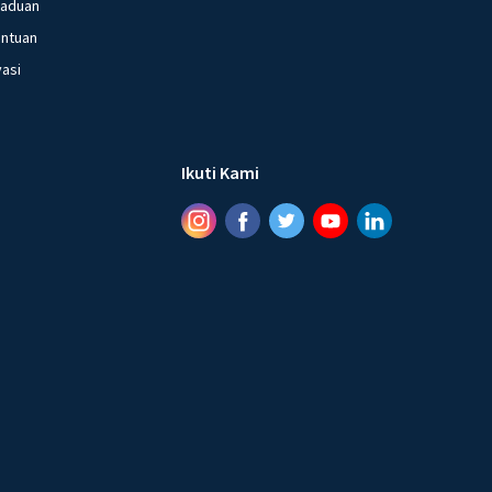
gaduan
entuan
vasi
Ikuti Kami