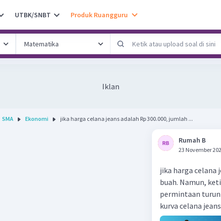
UTBK/SNBT
Produk Ruangguru
Iklan
SMA
Ekonomi
jika harga celana jeans adalah Rp 300.000, jumlah ...
Rumah B
23 November 202
jika harga celana
buah. Namun, keti
permintaan turun
kurva celana jeans