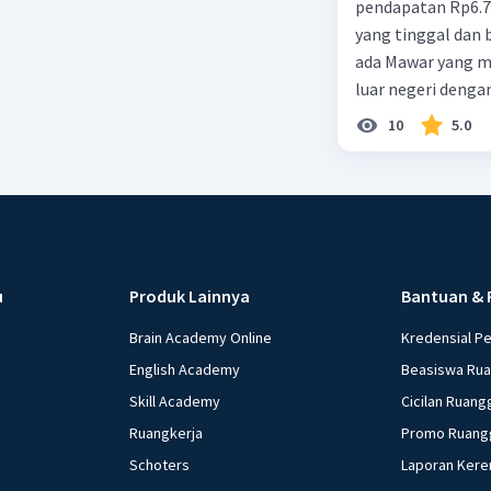
pendapatan Rp6.700.000,00. Sementara Lula merupakan warga negara asing
yang tinggal dan bekerja di Indonesia dengan pendapata
ada Mawar yang merupakan warga negara I
luar negeri denga
10
5.0
u
Produk Lainnya
Bantuan & 
Brain Academy Online
Kredensial P
English Academy
Beasiswa Ru
Skill Academy
Cicilan Ruang
Ruangkerja
Promo Ruang
Schoters
Laporan Kere