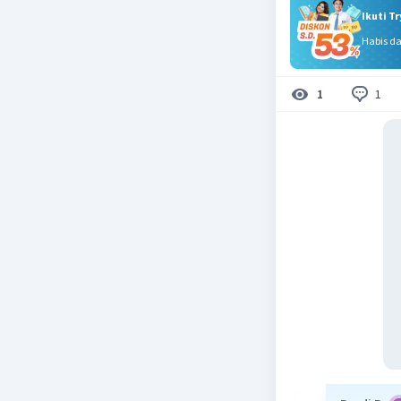
Ikuti T
Habis d
1
1