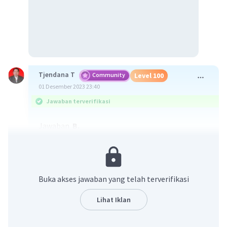
Tjendana T
Community
Level 100
01 Desember 2023 23:40
Jawaban terverifikasi
Jawaban
B.
Pembahasan
f(x) = x² + 1.
g(x) = 4 - x
Buka akses jawaban yang telah terverifikasi
(f + g) (x) = (x² + 1) + (4 - x)
= x² - x + 5
Lihat Iklan
·
0.0
(
0
)
Balas
Beri Rating