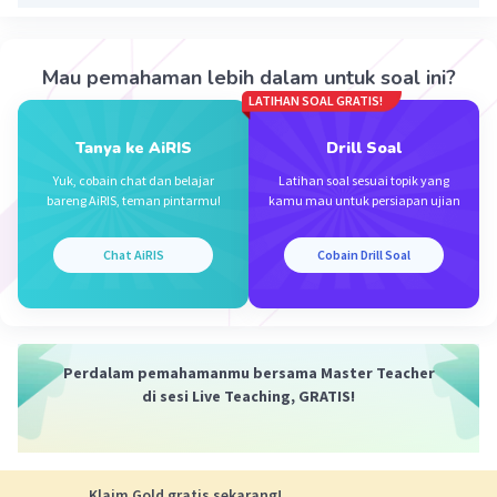
Nanda R
Community
Level 89
Mau pemahaman lebih dalam untuk soal ini?
02 Desember 2023 01:13
LATIHAN SOAL GRATIS!
Jawaban terverifikasi
Tanya ke AiRIS
Drill Soal
jawabannya adalah B.
Iklan
Yuk, cobain chat dan belajar
Latihan soal sesuai topik yang
bareng AiRIS, teman pintarmu!
kamu mau untuk persiapan ujian
Chat AiRIS
Cobain Drill Soal
Perdalam pemahamanmu bersama Master Teacher
di sesi Live Teaching, GRATIS!
·
0.0
(
0
)
Balas
Beri Rating
Klaim Gold gratis sekarang!