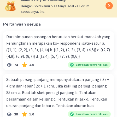
Dengan Gold kamu bisa tanya soal ke Forum
sepuasnya, lho.
Pertanyaan serupa
Dari himpunan pasangan berurutan berikut.manakah yang
kemungkinan merupakan ko- respondensi satu-satu? a.
{(1, 1), (2, 2), (3, 3), (4,4)} b. {(1, 2), (2, 3), (3, 4). (4,5)} c. {(2,7).
(4,8). (6,9). (8,7)} d. {(3.4), (5,7). (7, 9). (9,6)}
74
4.0
Jawaban terverifikasi
Sebuah persegi panjang mempunyai ukuran panjang ( 3x +
4)cm dan lebar ( 2x + 1 ) cm. Jika keliling persegi panjang
85 cm. a. Buatlah sket persegi panjang b. Tentukan
persamaan dalam keliling c. Tentukan nilai x d. Tentukan
ukuran panjang dan lebar e. Tentukan ukuran luas
38
5.0
Jawaban terverifikasi