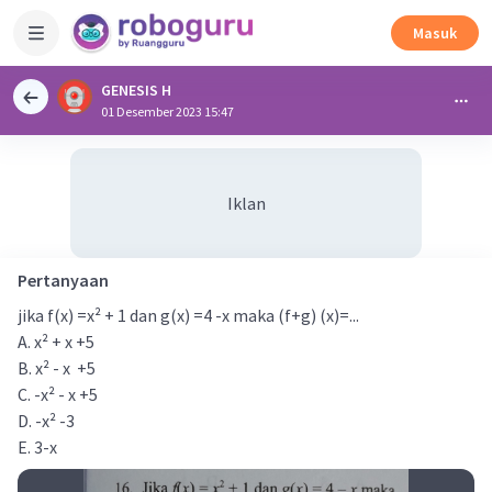
Masuk
GENESIS H
01 Desember 2023 15:47
Iklan
Pertanyaan
jika f(x) =x² + 1 dan g(x) =4 -x maka (f+g) (x)=...
A. x² + x +5
B. x² - x +5
C. -x² - x +5
D. -x² -3
E. 3-x