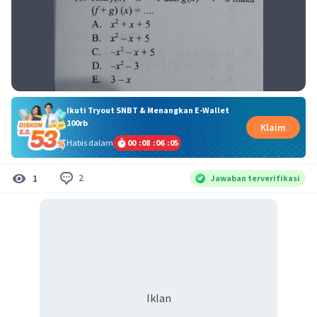
Ikuti Tryout SNBT & Menangkan E-Wallet
100rb
Klaim
Habis dalam
00
:
08
:
06
:
05
2
1
Jawaban terverifikasi
Iklan