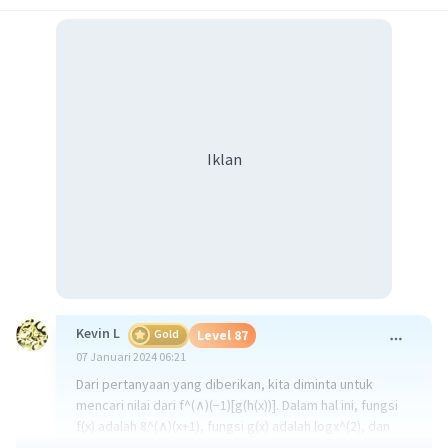
Iklan
Kevin L
Gold
Level 87
07 Januari 2024 06:21
Dari pertanyaan yang diberikan, kita diminta untuk
mencari nilai dari f^(∧)(−1)[g(h(x))]. Dalam hal ini, fungsi
f(x) adalah 8^(∧)(x+1), fungsi g(x) adalah logx^(2), dan
fungsi h(x) adalah x^(2)+8x+16.