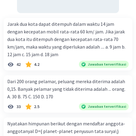
Jarak dua kota dapat ditempuh dalam waktu 14 jam
dengan kecepatan mobil rata-rata 60 km/ jam. Jika jarak
dua kota itu ditempuh dengan kecepatan rata-rata 70
km/jam, maka waktu yang diperlukan adalah .... a. 9 jam b.
12 jam c. 15 jam d. 18 jam
42
4.2
Jawaban terverifikasi
Dari 200 orang pelamar, peluang mereka diterima adalah
0,15. Banyak pelamar yang tidak diterima adalah ... orang.
A. 30 B. 75 C. 150 D. 170
33
2.5
Jawaban terverifikasi
Nyatakan himpunan berikut dengan mendaftar anggota-
anggotanyal D={ planet-planet penyusun tata surya\}