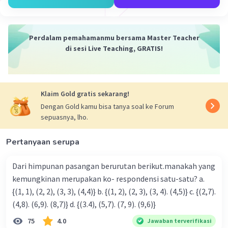
Iklan
Perdalam pemahamanmu bersama Master Teacher
di sesi Live Teaching, GRATIS!
Klaim Gold gratis sekarang!
Dengan Gold kamu bisa tanya soal ke Forum
sepuasnya, lho.
Pertanyaan serupa
Dari himpunan pasangan berurutan berikut.manakah yang
kemungkinan merupakan ko- respondensi satu-satu? a.
{(1, 1), (2, 2), (3, 3), (4,4)} b. {(1, 2), (2, 3), (3, 4). (4,5)} c. {(2,7).
(4,8). (6,9). (8,7)} d. {(3.4), (5,7). (7, 9). (9,6)}
75
4.0
Jawaban terverifikasi