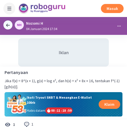
Masuk
Nozomi H
04 Januari 2024 17:34
Iklan
Pertanyaan
Jika f(x) = 8^(x + 1), g(x) = log x², dan h(x) = x² + 8x + 16, tentukan f^(-1)
[g(h(x))].
Ikuti Tryout SNBT & Menangkan E-Wallet
100rb
Klaim
Habis dalam
00
:
11
:
18
:
58
1
1