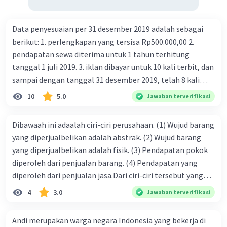
Data penyesuaian per 31 desember 2019 adalah sebagai
berikut: 1. perlengkapan yang tersisa Rp500.000,00 2.
pendapatan sewa diterima untuk 1 tahun terhitung
tanggal 1 juli 2019. 3. iklan dibayar untuk 10 kali terbit, dan
sampai dengan tanggal 31 desember 2019, telah 8 kali
terbit. 4. gaji terutang untuk periode berjalan sebesar
10
5.0
Jawaban terverifikasi
Rp800.000,00 dari data di atas, pencatatan jurnal pembalik
yang benar adalah ....
Dibawaah ini adaalah ciri-ciri perusahaan. (1) Wujud barang
yang diperjualbelikan adalah abstrak. (2) Wujud barang
yang diperjualbelikan adalah fisik. (3) Pendapatan pokok
diperoleh dari penjualan barang. (4) Pendapatan yang
diperoleh dari penjualan jasa.Dari ciri-ciri tersebut yang
merupakan ciri dari perusahaan dagang ditunjukan pada
4
3.0
Jawaban terverifikasi
nomor…. a. 1 dan 3 b. 3 dan 4 c. 2 dan 3 d. 1 dan 2 e. 2 dan 4
Andi merupakan warga negara Indonesia yang bekerja di