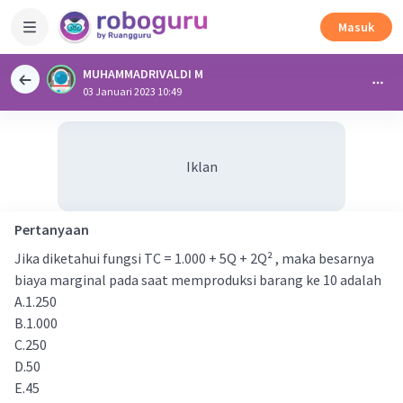
Masuk
MUHAMMADRIVALDI M
03 Januari 2023 10:49
Iklan
Pertanyaan
Jika diketahui fungsi TC = 1.000 + 5Q + 2Q² , maka besarnya
biaya marginal pada saat memproduksi barang ke 10 adalah
A.1.250
B.1.000
C.250
D.50
E.45