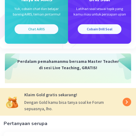
MC = 5 + 4Q
MC = 5 + 4(10)
Yuk, cobain chat dan belajar
Latihan soal sesuai topik yang
MC = 45
bareng AiRIS, teman pintarmu!
kamu mau untuk persiapan ujian
Jadi, jawabannya adalah E. 45.
Chat AiRIS
Cobain Drill Soal
·
5.0
(
1
)
Balas
Beri Rating
Perdalam pemahamanmu bersama Master Teacher
di sesi Live Teaching, GRATIS!
Iklan
Klaim Gold gratis sekarang!
Dengan Gold kamu bisa tanya soal ke Forum
sepuasnya, lho.
Pertanyaan serupa