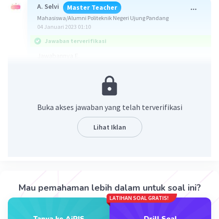
A. Selvi
Master Teacher
Mahasiswa/Alumni Politeknik Negeri Ujung Pandang
04 Januari 2023 01:10
Jawaban terverifikasi
Jawabannya E.
Pembahasan:
Diketahui:
TC = 1.000 + 5Q + 2Q²
Buka akses jawaban yang telah terverifikasi
Ditanyakan: Jumlah MC (biaya marginal) saat produksi
Lihat Iklan
barang (Q) = 10.
Jawab:
Menentukan fungsi MC
MC = TC'
MC = 1.000 + 5Q + 2Q²
Mau pemahaman lebih dalam untuk soal ini?
MC = 5 + 4Q
LATIHAN SOAL GRATIS!
Subtitusikan Q ke dalam fungsi MC
Tanya ke AiRIS
Drill Soal