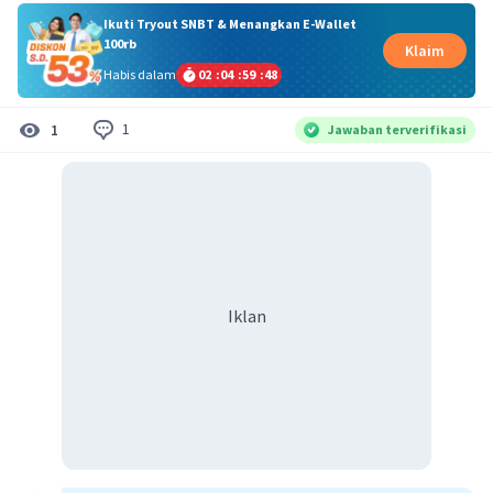
Ikuti Tryout SNBT & Menangkan E-Wallet
100rb
Klaim
Habis dalam
02
:
04
:
59
:
48
1
1
Jawaban terverifikasi
Iklan