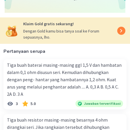
【Jawaban】:
Mari kita hitung berdasarkan data yang diberikan:
1. Hambatan Total (R_T):
Klaim Gold gratis sekarang!
R_T = R1 + R2 + R3
Dengan Gold kamu bisa tanya soal ke Forum
R_T = 8 ohm + 3 ohm + 6 ohm
sepuasnya, lho.
R_T = 17 ohm
2. Arus Total (I):
Pertanyaan serupa
I = V_s / R_T
I = 20 Volt / 17 ohm
Tiga buah baterai masing-masing ggl 1,5 V dan hambatan
I ≈ 1.176 Ampere
dalam 0,1 ohm disusun seri. Kemudian dihubungkan
dengan peng- hantar yang hambatannya 1,2 ohm. Kuat
3. Tegangan pada Setiap Resistor (V1, V2, V3):
arus yang melalui penghantar adalah .... A. 0,3 A B. 0,5 A C.
V1 = I × R1
V1 = 1.176 Ampere × 8 ohm
2A D. 3 A
V1 ≈ 9.41 Volt
3
5.0
Jawaban terverifikasi
V2 = I × R2
V2 = 1.176 Ampere × 3 ohm
Tiga buah resistor masing-masing besarnya 4 ohm
V2 ≈ 3.53 Volt
dirangkai seri. Jika rangkaian tersebut dihubungkan