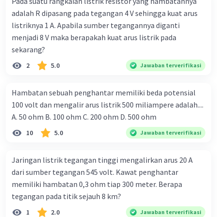
Pada suatu rangkaian listrik resistor yang hambatannya
adalah R dipasang pada tegangan 4 V sehingga kuat arus
listriknya 1 A. Apabila sumber tegangannya diganti
menjadi 8 V maka berapakah kuat arus listrik pada
sekarang?
2
5.0
Jawaban terverifikasi
Hambatan sebuah penghantar memiliki beda potensial
100 volt dan mengalir arus listrik 500 miliampere adalah....
A. 50 ohm B. 100 ohm C. 200 ohm D. 500 ohm
10
5.0
Jawaban terverifikasi
Jaringan listrik tegangan tinggi mengalirkan arus 20 A
dari sumber tegangan 545 volt. Kawat penghantar
memiliki hambatan 0,3 ohm tiap 300 meter. Berapa
tegangan pada titik sejauh 8 km?
1
2.0
Jawaban terverifikasi