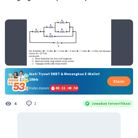
Ikuti Tryout SNBT & Menangkan E-Wallet
100rb
Klaim
Habis dalam
00
:
11
:
48
:
57
1
4
Jawaban terverifikasi