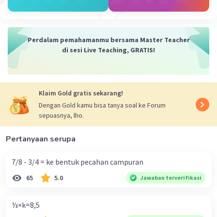
Pembahasan :
209 - 46 + 158 = 163 + 158
= 321 ekor
Perdalam pemahamanmu bersama Master Teacher
Jadi, jumlah ikan sekarang adalah 321 ekor
di sesi Live Teaching, GRATIS!
·
5.0
(
1
)
Balas
Beri Rating
Klaim Gold gratis sekarang!
Dengan Gold kamu bisa tanya soal ke Forum
sepuasnya, lho.
Pertanyaan serupa
7/8 - 3/4 = ke bentuk pecahan campuran
65
5.0
Jawaban terverifikasi
⅓×k=8,5