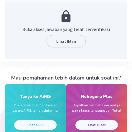
46
____-
163
158
Buka akses jawaban yang telah terverifikasi
____+
321
Lihat Iklan
Jadi jumlah ekor ikan sekarang adalah 321 ekor.
Semoga membantu dan maaf jika salah 🙏🏻
·
3.7
(
3
)
Balas
Beri Rating
Mau pemahaman lebih dalam untuk soal ini?
Sumber W
Community
Level 72
Tanya ke AiRIS
Roboguru Plus
30 November 2023 09:47
Yuk, cobain chat dan belajar
Dapatkan pembahasan soal
ga
Jawaban terverifikasi
bareng AiRIS, teman pintarmu!
pake lama
, langsung dari Tutor!
Jawaban yang benar adalah 321 ekor
Iklan
Chat AiRIS
Chat Tutor