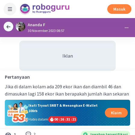
Masuk
Ananda F
30 November 2023 08:57
Iklan
Pertanyaan
Jika di dalam kolam ada 209 ekor ikan dan diambil 46 dan
dimasukan lagi 158 ekor ikan berapakah jumlah ikan sekaran
Ikuti Tryout SNBT & Menangkan E-Wallet
100rb
Klaim
Habis dalam
00
:
16
:
31
:
20
2
1
Jawaban terverifikasi