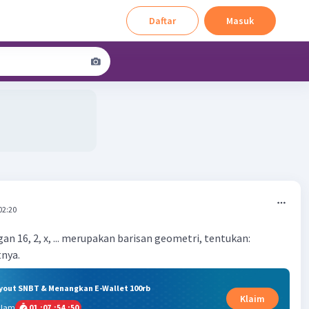
Daftar
Masuk
02:20
gan 16, 2, x, ... merupakan barisan geometri, tentukan:
tnya.
ryout SNBT & Menangkan E-Wallet 100rb
Klaim
alam
01
:
07
:
54
:
49