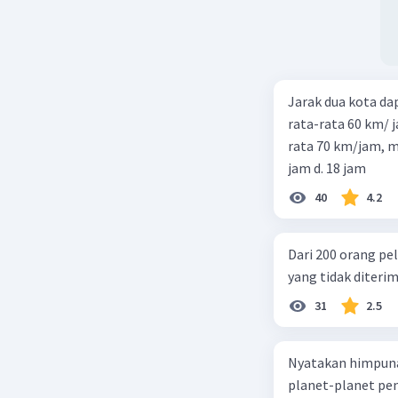
Jarak dua kota d
rata-rata 60 km/ 
rata 70 km/jam, maka waktu
jam d. 18 jam
40
4.2
Dari 200 orang pe
yang tidak diterima
31
2.5
Nyatakan himpuna
planet-planet pen