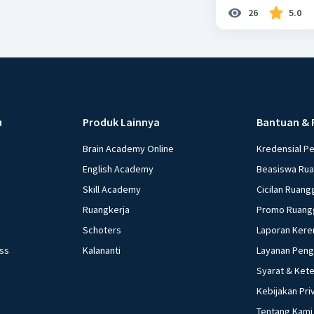
26
5.0
u
Produk Lainnya
Bantuan & 
Brain Academy Online
Kredensial P
English Academy
Beasiswa Ru
Skill Academy
Cicilan Ruang
Ruangkerja
Promo Ruang
Schoters
Laporan Kere
ess
Kalananti
Layanan Pen
Syarat & Ket
Kebijakan Pri
Tentang Kami