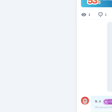
2
1
N. A
C
04 Januari 2