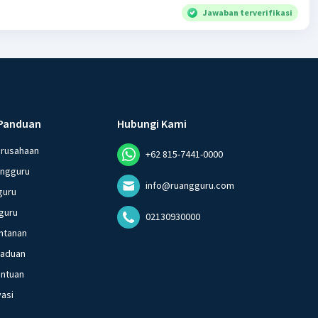
Jawaban terverifikasi
Panduan
Hubungi Kami
erusahaan
+62 815-7441-0000
angguru
info@ruangguru.com
guru
guru
02130930000
ntanan
gaduan
entuan
vasi