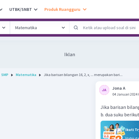
UTBK/SNBT
Produk Ruangguru
Iklan
SMP
Matematika
Jika barisan bilangan 16, 2, x, ... merupakan bari...
Jona A
04 Januari 2024 
Jika barisan bilan
b. dua suku beriku
Ikuti T
Habis d