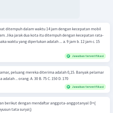
apat ditempuh dalam waktu 14 jam dengan kecepatan mobil
jam. Jika jarak dua kota itu ditempuh dengan kecepatan rata-
 yang diperlukan adalah .... a. 9 jam b. 12 jam c. 15
Jawaban terverifikasi
lamar, peluang mereka diterima adalah 0,15. Banyak pelamar
 adalah ... orang. A. 30 B. 75 C. 150 D. 170
Jawaban terverifikasi
n berikut dengan mendaftar anggota-anggotanyal D={
yusun tata surya\}