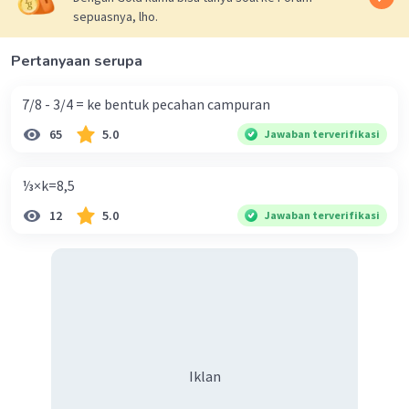
sepuasnya, lho.
Pertanyaan serupa
7/8 - 3/4 = ke bentuk pecahan campuran
65
5.0
Jawaban terverifikasi
⅓×k=8,5
12
5.0
Jawaban terverifikasi
Iklan