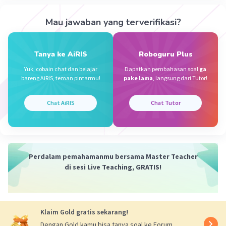
Mau jawaban yang terverifikasi?
Iklan
Tanya ke AiRIS
Roboguru Plus
Yuk, cobain chat dan belajar
Dapatkan pembahasan soal
ga
bareng AiRIS, teman pintarmu!
pake lama
, langsung dari Tutor!
Chat AiRIS
Chat Tutor
Perdalam pemahamanmu bersama Master Teacher
di sesi Live Teaching, GRATIS!
Klaim Gold gratis sekarang!
Dengan Gold kamu bisa tanya soal ke Forum