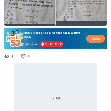
Ikuti Tryout SNBT & Menangkan E-Wallet
100rb
Klaim
Habis dalam
01
:
17
:
47
:
42
1
1
Iklan