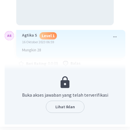
Agtika S
Level 1
16 Oktober 2023 06:59
Mungkin 28
·
0.0
(
0
)
Balas
Beri Rating
Hpm H
Level 88
16 Oktober 2023 10:00
cara gimana kak?
Buka akses jawaban yang telah terverifikasi
Lihat Iklan