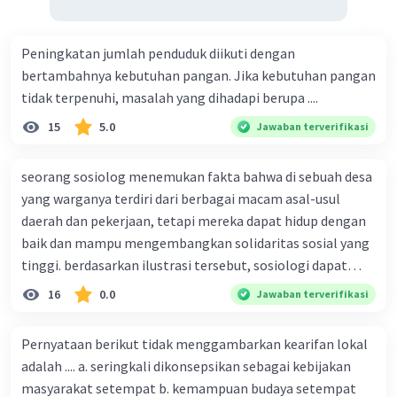
Peningkatan jumlah penduduk diikuti dengan
bertambahnya kebutuhan pangan. Jika kebutuhan pangan
tidak terpenuhi, masalah yang dihadapi berupa ....
15
5.0
Jawaban terverifikasi
seorang sosiolog menemukan fakta bahwa di sebuah desa
yang warganya terdiri dari berbagai macam asal-usul
daerah dan pekerjaan, tetapi mereka dapat hidup dengan
baik dan mampu mengembangkan solidaritas sosial yang
tinggi. berdasarkan ilustrasi tersebut, sosiologi dapat
berfungsi sebagai ilmu yang ....
16
0.0
Jawaban terverifikasi
Pernyataan berikut tidak menggambarkan kearifan lokal
adalah .... a. seringkali dikonsepsikan sebagai kebijakan
masyarakat setempat b. kemampuan budaya setempat