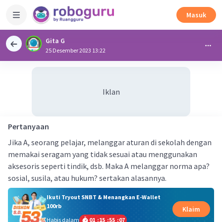
Masuk
Gita G
25 Desember 2023 13:22
Iklan
Pertanyaan
Jika A, seorang pelajar, melanggar aturan di sekolah dengan
memakai seragam yang tidak sesuai atau menggunakan
aksesoris seperti tindik, dsb. Maka A melanggar norma apa?
sosial, susila, atau hukum? sertakan alasannya.
Ikuti Tryout SNBT & Menangkan E-Wallet
100rb
Klaim
Habis dalam
01
:
15
:
55
:
07