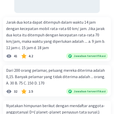
Jarak dua kota dapat ditempuh dalam waktu 14 jam
dengan kecepatan mobil rata-rata 60 km/ jam. Jika jarak
dua kota itu ditempuh dengan kecepatan rata-rata 70
km/jam, maka waktu yang diperlukan adalah .... a. 9 jam b.
12 jam c. 15 jam d. 18 jam
41
4.2
Jawaban terverifikasi
Dari 200 orang pelamar, peluang mereka diterima adalah
0,15. Banyak pelamar yang tidak diterima adalah ... orang.
A. 30 B. 75 C. 150 D. 170
32
2.5
Jawaban terverifikasi
Nyatakan himpunan berikut dengan mendaftar anggota-
anggotanyal D={ planet-planet penyusun tata surya\}