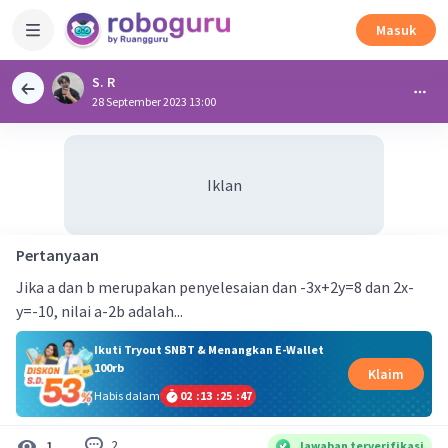
Masuk
S. R
28 September 2023 13:00
Iklan
Pertanyaan
Jika a dan b merupakan penyelesaian dan -3x+2y=8 dan 2x-
y=-10, nilai a-2b adalah...
Ikuti Tryout SNBT & Menangkan E-Wallet
100rb
Klaim
Habis dalam
02
:
13
:
25
:
46
2
1
Jawaban terverifikasi