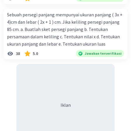
28 September 2023 13:17
Jawaban terverifikasi
Sebuah persegi panjang mempunyai ukuran panjang ( 3x +
4)cm dan lebar ( 2x + 1 ) cm. Jika keliling persegi panjang
nilai dari a-2b adalah 16.
Iklan
85 cm. a. Buatlah sket persegi panjang b. Tentukan
persamaan dalam keliling c. Tentukan nilai x d. Tentukan
ukuran panjang dan lebar e. Tentukan ukuran luas
38
5.0
Jawaban terverifikasi
·
0.0
(
0
)
Balas
Beri Rating
Iklan