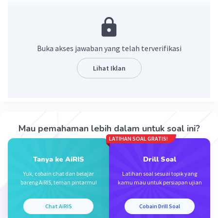
2x - y = -10
y = 2x + 10 ...(2)
Buka akses jawaban yang telah terverifikasi
substitusi (2) ke (1)
Lihat Iklan
-3x + 2(2x + 10) = 8
-3x + 4x + 20 = 8
x = 8 - 20
Mau pemahaman lebih dalam untuk soal ini?
x = a = -12
LATIHAN SOAL GRATIS!
y = 2(-12) + 10
Tanya ke AiRIS
Drill Soal
y = -24 + 10
Yuk, cobain chat dan belajar
Latihan soal sesuai topik yang
bareng AiRIS, teman pintarmu!
kamu mau untuk persiapan ujian
y = b = -14
Chat AiRIS
Cobain Drill Soal
a - 2b