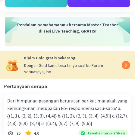
= -12 - 2(-14)
= -12 + 28
Perdalam pemahamanmu bersama Master Teacher
di sesi Live Teaching, GRATIS!
= 16
Klaim Gold gratis sekarang!
Beri rating ya kalau benar
Dengan Gold kamu bisa tanya soal ke Forum
Semoga bermanfaat
sepuasnya, lho.
·
5.0
(
1
)
Balas
Beri Rating
Pertanyaan serupa
Cloudie C
Level 2
28 September 2023 13:15
Dari himpunan pasangan berurutan berikut.manakah yang
Rating?
kemungkinan merupakan ko- respondensi satu-satu? a.
{(1, 1), (2, 2), (3, 3), (4,4)} b. {(1, 2), (2, 3), (3, 4). (4,5)} c. {(2,7).
(4,8). (6,9). (8,7)} d. {(3.4), (5,7). (7, 9). (9,6)}
Nanda R
75
4.0
Jawaban terverifikasi
Community
Level 89