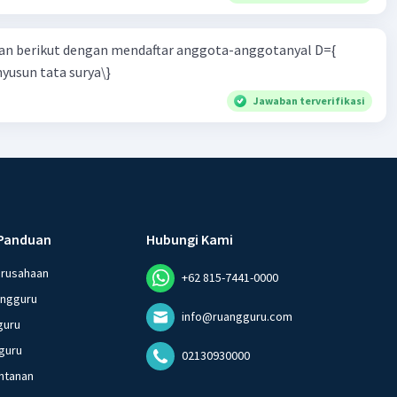
n berikut dengan mendaftar anggota-anggotanyal D={
yusun tata surya\}
Jawaban terverifikasi
Panduan
Hubungi Kami
erusahaan
+62 815-7441-0000
angguru
info@ruangguru.com
guru
guru
02130930000
ntanan