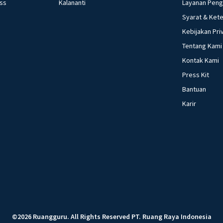
ess
Kalananti
Layanan Pen
Syarat & Ket
Kebijakan Pri
Tentang Kami
Kontak Kami
Press Kit
Bantuan
Karir
©
2026
Ruangguru
.
All Rights Reserved
PT. Ruang Raya Indonesia