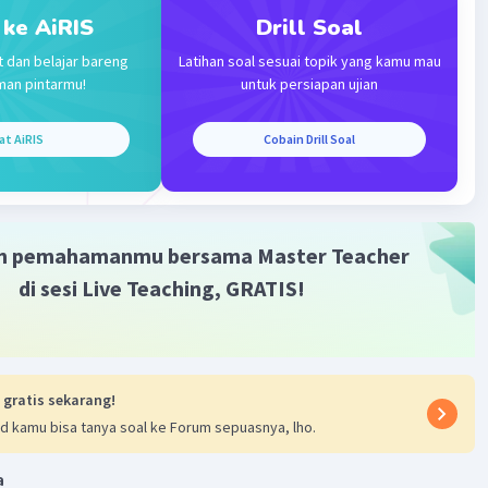
 ke AiRIS
Drill Soal
na itu, akar-akar persamaan kuadratnya adalah
t dan belajar bareng
Latihan soal sesuai topik yang kamu mau
6)±√12)/(2(2))
man pintarmu!
untuk persiapan ujian
3)/4
√3)/4 atau b = (6-2√3)/4
at AiRIS
Cobain Drill Soal
√3)/2 = (3-√3)/2
an bahwa
2
3)/2)
3)/4
3)/2
m pemahamanmu bersama Master Teacher
2
3)/2)
di sesi Live Teaching, GRATIS!
√3)/4
3)/2
√3)/2 )×( (6-3√3)/2)
 gratis sekarang!
3)/4
d kamu bisa tanya soal ke Forum sepuasnya, lho.
+3√3)/2)×((3-√3)/2)
3)/4
a
na itu,