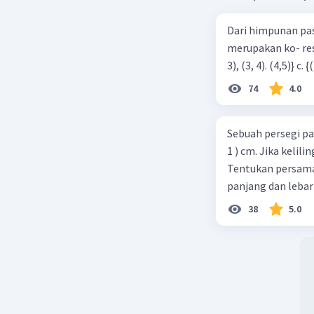
2
2
ab
+ a
b 
Dari himpunan pa
= 18
merupakan ko- respondensi satu-satu? a. {(1, 1), (2, 2), (3, 3), (4,4)} b. {(1, 2), (2,
= 4
Jadi, jaw
74
4.0
Sebuah persegi pa
1 ) cm. Jika kelil
Tentukan persamaa
Beri R
panjang dan lebar
38
5.0