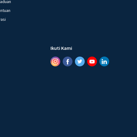
gaduan
entuan
vasi
Ikuti Kami