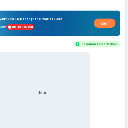
ryout SNBT & Menangkan E-Wallet 100rb
Klaim
alam
00
:
07
:
35
:
00
Jawaban terverifikasi
Iklan