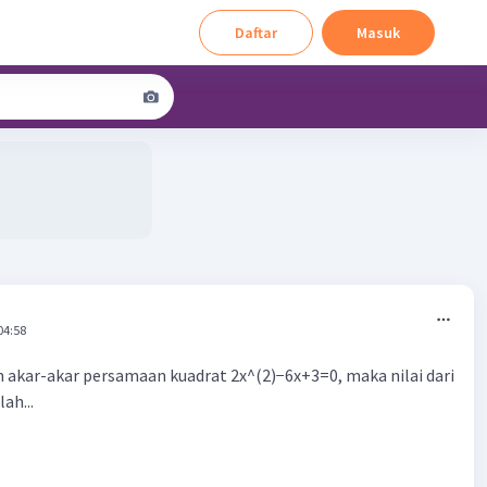
Daftar
Masuk
04:58
ah akar-akar persamaan kuadrat 2x^(2)−6x+3=0, maka nilai dari
ah...