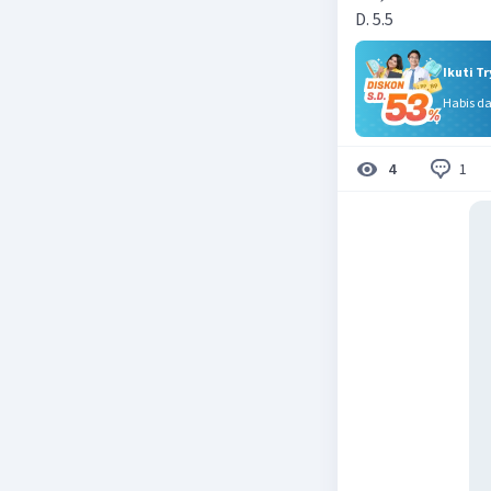
D. 5.5
Ikuti T
Habis d
1
4