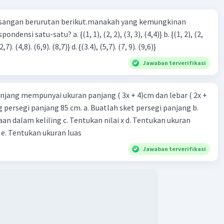
= (9-3√3)/4 + (9+3√3)/4
sangan berurutan berikut.manakah yang kemungkinan
/4
,5
3), (3, 4). (4,5)} c. {(2,7). (4,8). (6,9). (8,7)} d. {(3.4), (5,7). (7, 9). (9,6)}
aban yang benar adalah C.
Jawaban terverifikasi
njang mempunyai ukuran panjang ( 3x + 4)cm dan lebar ( 2x +
ing persegi panjang 85 cm. a. Buatlah sket persegi panjang b.
n dalam keliling c. Tentukan nilai x d. Tentukan ukuran
·
0.0
(
0
)
Balas
ating
 e. Tentukan ukuran luas
Jawaban terverifikasi
Iklan