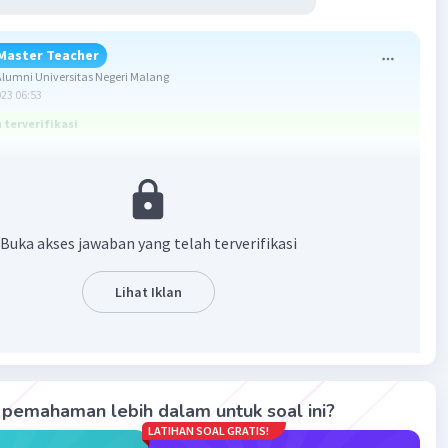
Master Teacher
umni Universitas Negeri Malang
023 06:53
terverifikasi
ammad. Kakak bantu jawab ya.
an:
Buka akses jawaban yang telah terverifikasi
2
tahui persamaan kuadrat ax
+bx+c=0, rumus kuadratik
nentukan akar-akar persamaan kuadrat adalah
Lihat Iklan
2
√D)/2a dengan D=b
-4ac.
2
amaan kuadrat 2x
−6x+3=0 diperoleh bahwa a=2, b=-6, c=3.
c
pemahaman lebih dalam untuk soal ini?
(2)(3)
LATIHAN SOAL GRATIS!