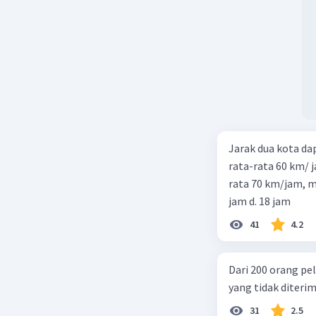
Jarak dua kota d
rata-rata 60 km/ 
rata 70 km/jam, maka waktu
jam d. 18 jam
41
4.2
Dari 200 orang pe
yang tidak diterima
31
2.5