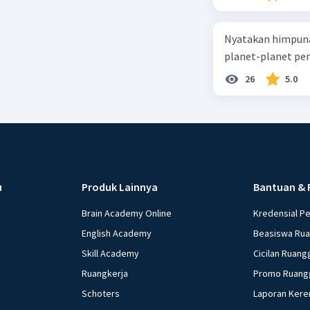
Nyatakan himpuna
planet-planet pen
26
5.0
u
Produk Lainnya
Bantuan & 
Brain Academy Online
Kredensial P
English Academy
Beasiswa Ru
Skill Academy
Cicilan Ruang
Ruangkerja
Promo Ruang
Schoters
Laporan Kere