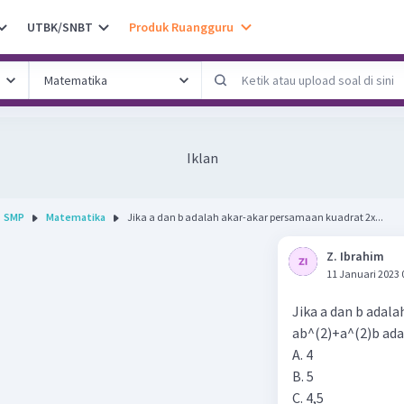
UTBK/SNBT
Produk Ruangguru
Iklan
SMP
Matematika
Jika a dan b adalah akar-akar persamaan kuadrat 2x...
Z. Ibrahim
11 Januari 2023 
Jika a dan b adal
ab^(2)+a^(2)b adal
A. 4
B. 5
C. 4,5