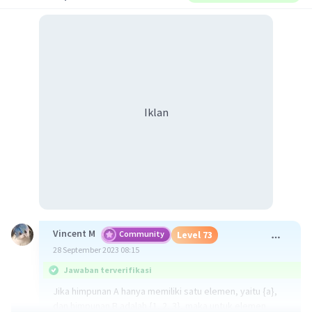
Iklan
Vincent M
Community
Level 73
28 September 2023 08:15
Jawaban terverifikasi
Jika himpunan A hanya memiliki satu elemen, yaitu {a},
dan himpunan B adalah {1, 2, 3}, maka untuk elemen