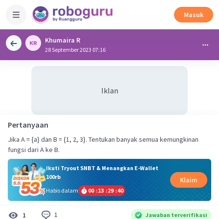
Masuk
Khumaira R
28 September 2023 07:16
Iklan
Pertanyaan
Jika A = {a} dan B = {1, 2, 3}. Tentukan banyak semua kemungkinan
fungsi dari A ke B.
Ikuti Tryout SNBT & Menangkan E-Wallet
100rb
Klaim
Habis dalam
00
:
13
:
29
:
39
1
1
Jawaban terverifikasi