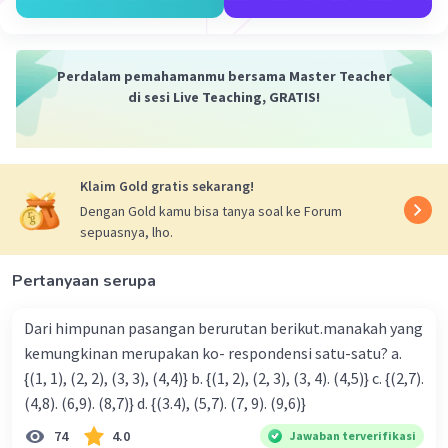
Perdalam pemahamanmu bersama Master Teacher
di sesi Live Teaching, GRATIS!
Klaim Gold gratis sekarang!
Dengan Gold kamu bisa tanya soal ke Forum
sepuasnya, lho.
Pertanyaan serupa
Dari himpunan pasangan berurutan berikut.manakah yang
kemungkinan merupakan ko- respondensi satu-satu? a.
{(1, 1), (2, 2), (3, 3), (4,4)} b. {(1, 2), (2, 3), (3, 4). (4,5)} c. {(2,7).
(4,8). (6,9). (8,7)} d. {(3.4), (5,7). (7, 9). (9,6)}
74
4.0
Jawaban terverifikasi