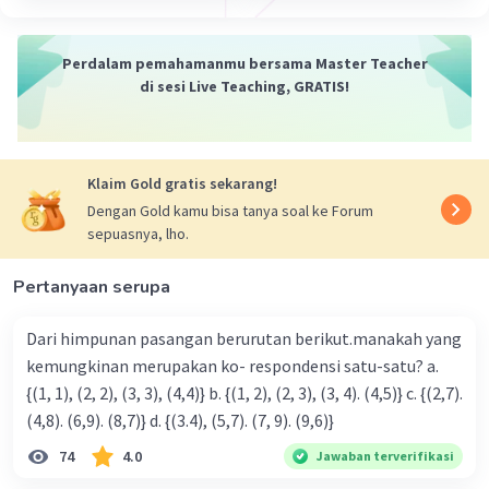
Perdalam pemahamanmu bersama Master Teacher
di sesi Live Teaching, GRATIS!
Klaim Gold gratis sekarang!
Dengan Gold kamu bisa tanya soal ke Forum
sepuasnya, lho.
Pertanyaan serupa
Dari himpunan pasangan berurutan berikut.manakah yang
kemungkinan merupakan ko- respondensi satu-satu? a.
{(1, 1), (2, 2), (3, 3), (4,4)} b. {(1, 2), (2, 3), (3, 4). (4,5)} c. {(2,7).
(4,8). (6,9). (8,7)} d. {(3.4), (5,7). (7, 9). (9,6)}
74
4.0
Jawaban terverifikasi