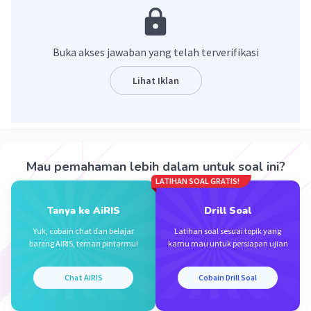
a = –3
b = 8
Buka akses jawaban yang telah terverifikasi
a² – b = (–3)² – 8 = 9 – 8 = 1
Lihat Iklan
·
5.0
(
1
)
Balas
Beri Rating
Mau pemahaman lebih dalam untuk soal ini?
LATIHAN SOAL GRATIS!
Tanya ke AiRIS
Drill Soal
Iklan
Yuk, cobain chat dan belajar
Latihan soal sesuai topik yang
bareng AiRIS, teman pintarmu!
kamu mau untuk persiapan ujian
Chat AiRIS
Cobain Drill Soal