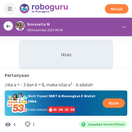
Masuk
Novasetia M
08 Desember 2023 00:44
Iklan
Pertanyaan
Jika a = - 3 dan b = 8, maka nilai a² - b adalah
Ikuti Tryout SNBT & Menangkan E-Wallet
100rb
Klaim
Habis dalam
01
:
04
:
15
:
50
1
1
Jawaban terverifikasi