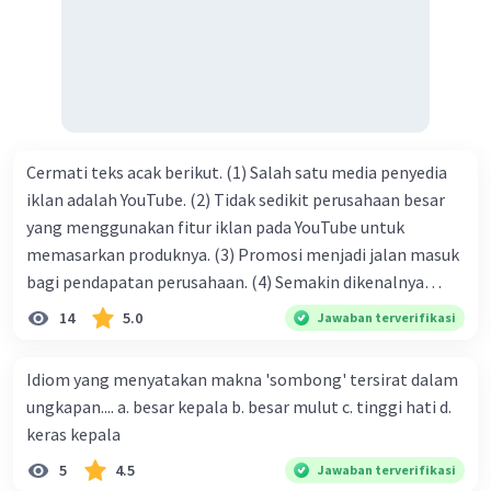
tersebut termasuk …. A. salam pembuka B. ucapan terima
kasih C. pengenalan topik D. tema E. judul
Cermati teks acak berikut. (1) Salah satu media penyedia
iklan adalah YouTube. (2) Tidak sedikit perusahaan besar
yang menggunakan fitur iklan pada YouTube untuk
memasarkan produknya. (3) Promosi menjadi jalan masuk
bagi pendapatan perusahaan. (4) Semakin dikenalnya
suatu produk oleh konsumen, semakin besar pula peluang
14
5.0
Jawaban terverifikasi
penjualan produk. (5) Hal ini disebabkan iklan atau
promosi merupakan cara untuk mengenalkan produk
Idiom yang menyatakan makna 'sombong' tersirat dalam
perusahaan kepada konsumen. Urutan yang tepat agar
ungkapan.... a. besar kepala b. besar mulut c. tinggi hati d.
menjadi teks eksposisi yang padu adalah .... A. (1)-(2)-(3)-
keras kepala
(4)-(5) B. (2)-(1)-(3)-(4)-(5) C. (3)-(1)-(2)-(5)-(4) D. (3)-(5)-
5
4.5
Jawaban terverifikasi
(4)-(1)-(2) E. (5)-(1)-(3)-(4)-(2)