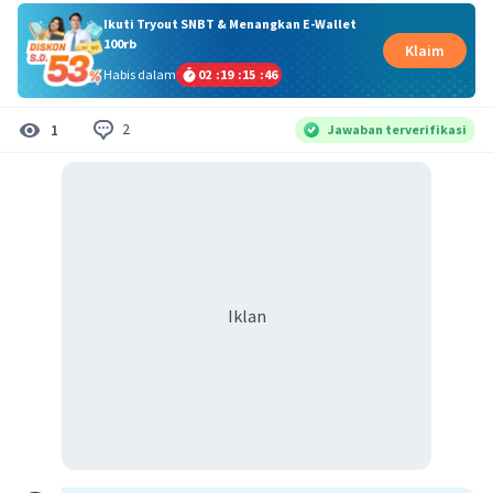
Ikuti Tryout SNBT & Menangkan E-Wallet
100rb
Klaim
Habis dalam
02
:
19
:
15
:
45
2
1
Jawaban terverifikasi
Iklan