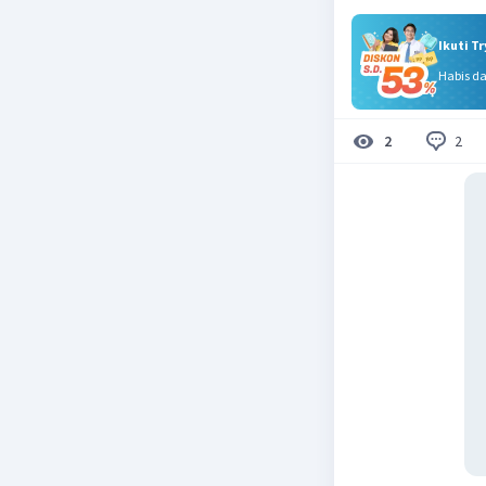
Ikuti T
Habis d
2
2