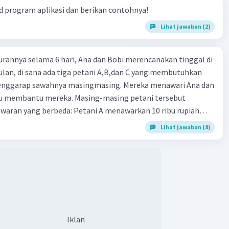
ktu tertentu.
 program aplikasi dan berikan contohnya!
Lihat jawaban (2)
·
0.0
(
0
)
Balas
ating
urannya selama 6 hari, Ana dan Bobi merencanakan tinggal di
lan, di sana ada tiga petani A,B,dan C yang membutuhkan
enggarap sawahnya masingmasing. Mereka menawari Ana dan
au membantu mereka. Masing-masing petani tersebut
aran yang berbeda: Petani A menawarkan 10 ribu rupiah
g (Ana dan Bobi) setiap hari. Petani B hanya akan memberi
Lihat jawaban (8)
 rupiah pada hari pertama kemudian setiap berikutnya
 10 ribu menjadi 20 ribu, 30 ribu, dan seterusnya, sementara
na di hari pertama 100 ribu rupiah dan kemudian diturunkan
iap hari berikutnya menjadi 90 ribu, 80 ribu, dan seterusnya.
tarik dibantu Bobi, sehingga ia hanya akan memberi 1 ribu
tama saja dan tidak akan memberi apapun di hari berikutnya.
na, ia akan memberikan seribu rupiah pada hari pertama,
Iklan
erikutnya dua kali lipat sebelumnya. Jadi Ana akan