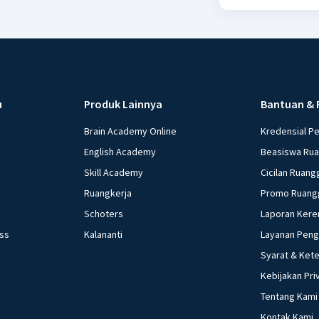
u
Produk Lainnya
Bantuan & 
Brain Academy Online
Kredensial P
English Academy
Beasiswa Ru
Skill Academy
Cicilan Ruang
Ruangkerja
Promo Ruang
Schoters
Laporan Kere
ess
Kalananti
Layanan Pen
Syarat & Ket
Kebijakan Pri
Tentang Kami
Kontak Kami