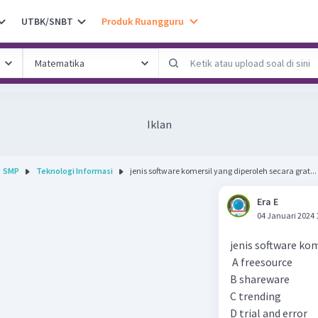
UTBK/SNBT
Produk Ruangguru
Iklan
SMP
Teknologi Informasi
jenis software komersil yang diperoleh secara grat...
Era E
04 Januari 2024 
jenis software kom
A freesource
B shareware
C trending
D trial and error