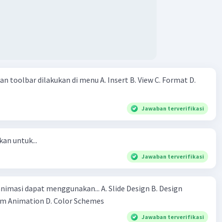
 rupiah, 2 ribu rupiah, 4 ribu rupiah, 8 ribu rupiah dan
a berniat untuk melewati setiap hari masa liburnya di desa
bantu petani, dan mereka berdua sudah berjanji untuk
ni yang sama. Mengenai upah, mereka juga diam-diam sudah
bagi sama rata dari yang diperoleh berdua. Pertanyaannya:
ng mana mereka bekerja sehingga mendapat upah yang
 toolbar dilakukan di menu A. Insert B. View C. Format D.
Jawaban terverifikasi
kan untuk...
Jawaban terverifikasi
asi dapat menggunakan... A. Slide Design B. Design
Template C.Custom Animation D. Color Schemes​
Jawaban terverifikasi