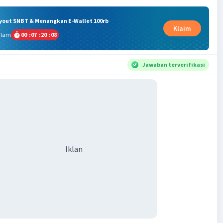
ryout SNBT & Menangkan E-Wallet 100rb
Klaim
alam
00
:
07
:
20
:
08
Jawaban terverifikasi
Iklan