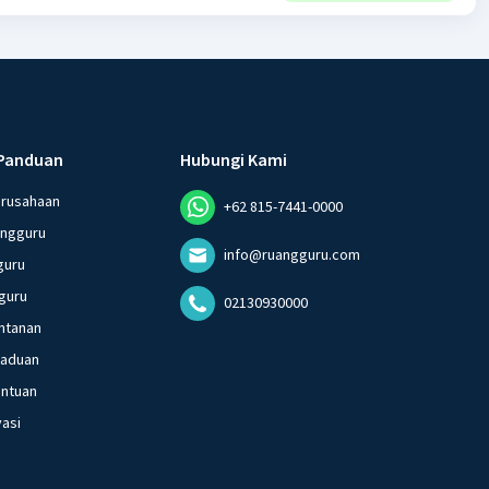
Panduan
Hubungi Kami
erusahaan
+62 815-7441-0000
angguru
info@ruangguru.com
guru
guru
02130930000
ntanan
gaduan
entuan
vasi