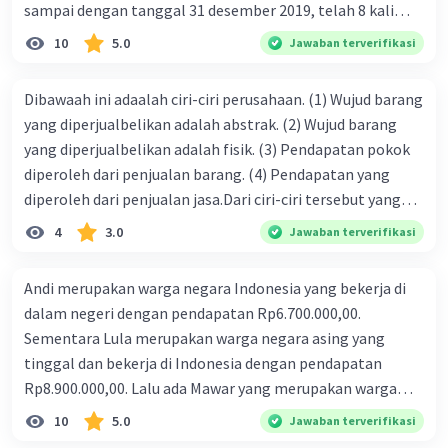
sampai dengan tanggal 31 desember 2019, telah 8 kali
terbit. 4. gaji terutang untuk periode berjalan sebesar
10
5.0
Jawaban terverifikasi
Rp800.000,00 dari data di atas, pencatatan jurnal pembalik
yang benar adalah ....
Dibawaah ini adaalah ciri-ciri perusahaan. (1) Wujud barang
yang diperjualbelikan adalah abstrak. (2) Wujud barang
yang diperjualbelikan adalah fisik. (3) Pendapatan pokok
diperoleh dari penjualan barang. (4) Pendapatan yang
diperoleh dari penjualan jasa.Dari ciri-ciri tersebut yang
merupakan ciri dari perusahaan dagang ditunjukan pada
4
3.0
Jawaban terverifikasi
nomor…. a. 1 dan 3 b. 3 dan 4 c. 2 dan 3 d. 1 dan 2 e. 2 dan 4
Andi merupakan warga negara Indonesia yang bekerja di
dalam negeri dengan pendapatan Rp6.700.000,00.
Sementara Lula merupakan warga negara asing yang
tinggal dan bekerja di Indonesia dengan pendapatan
Rp8.900.000,00. Lalu ada Mawar yang merupakan warga
negara Indonesia yang tinggal dan bekerja di luar negeri
10
5.0
Jawaban terverifikasi
dengan pendapatan Rp11.000.000,00. Hitunglah PNB