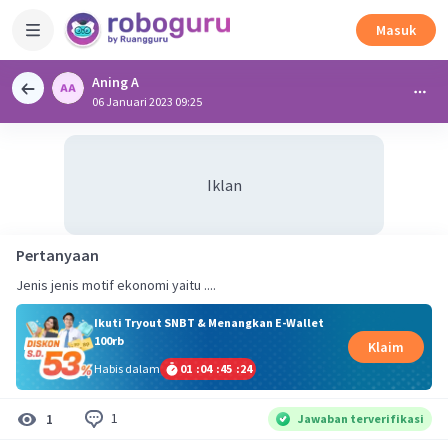
Masuk
Aning A
06 Januari 2023 09:25
Iklan
Pertanyaan
Jenis jenis motif ekonomi yaitu ....
Ikuti Tryout SNBT & Menangkan E-Wallet
100rb
Klaim
Habis dalam
01
:
04
:
45
:
23
1
1
Jawaban terverifikasi