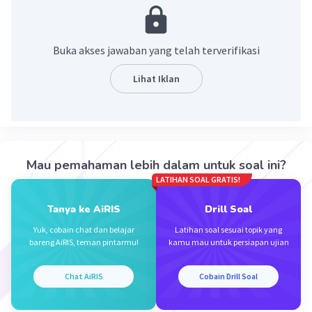
seseorang melakukan tindakan ekonomi. Berikut
jenis-jenis motif ekonomi.
1. Motif untuk memenuhi kebutuhan
Buka akses jawaban yang telah terverifikasi
2. Motif sosial
3. Motif untuk memperoleh keuntungan
Lihat Iklan
4. Motif untuk memperoleh penghargaan
5. Motif untuk memperoleh kekuasaan
·
0.0
(
0
)
Balas
Beri Rating
Mau pemahaman lebih dalam untuk soal ini?
LATIHAN SOAL GRATIS!
Tanya ke AiRIS
Drill Soal
Yuk, cobain chat dan belajar
Latihan soal sesuai topik yang
bareng AiRIS, teman pintarmu!
kamu mau untuk persiapan ujian
Iklan
Chat AiRIS
Cobain Drill Soal