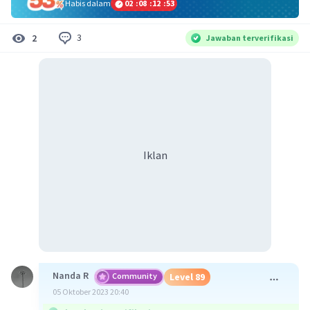
Habis dalam
02
:
08
:
12
:
53
3
2
Jawaban terverifikasi
Iklan
Nanda R
Community
Level 89
05 Oktober 2023 20:40