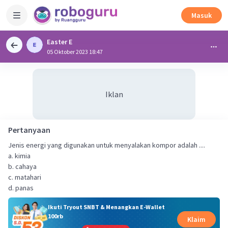
Masuk
Easter E
05 Oktober 2023 18:47
Iklan
Pertanyaan
Jenis energi yang digunakan untuk menyalakan kompor adalah ....
a. kimia
b. cahaya
c. matahari
d. panas
Ikuti Tryout SNBT & Menangkan E-Wallet
100rb
Klaim