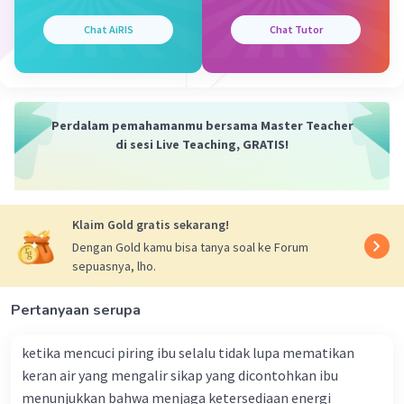
Sedangkan jawaban (b), (c), dan (d) tidak tepat karena
Chat AiRIS
Chat Tutor
tidak ada hubungannya dengan menyalakan kompor.
(b) Cahaya tidak dapat digunakan untuk menyalakan
kompor.
(c) Matahari dapat menjadi sumber energi untuk
Perdalam pemahamanmu bersama Master Teacher
kompor, tetapi tidak secara langsung. Matahari dapat
di sesi Live Teaching, GRATIS!
digunakan untuk memanaskan air, yang kemudian
digunakan untuk memasak makanan.
(d) Panas adalah hasil dari reaksi kimia yang terjadi pada
bahan bakar.
Klaim Gold gratis sekarang!
Dengan Gold kamu bisa tanya soal ke Forum
Berikut adalah penjelasan singkat tentang perubahan
sepuasnya, lho.
energi kimia menjadi energi panas pada kompor:
Pertanyaan serupa
Energi kimia dari bahan bakar diubah menjadi energi
panas saat bahan bakar dibakar.
Energi panas ini kemudian digunakan untuk memasak
ketika mencuci piring ibu selalu tidak lupa mematikan
makanan.
keran air yang mengalir sikap yang dicontohkan ibu
menunjukkan bahwa menjaga ketersediaan energi