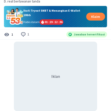
D. real berlawanan tanda
Ikuti Tryout SNBT & Menangkan E-Wallet
100rb
Klaim
Habis dalam
01
:
19
:
12
:
35
1
1
Jawaban terverifikasi
Iklan