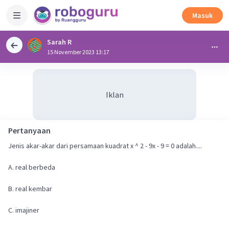
Masuk
Sarah R
15 November 2023 13:17
Iklan
Pertanyaan
Jenis akar-akar dari persamaan kuadrat x ^ 2 - 9x - 9 = 0 adalah....
A. real berbeda
B. real kembar
C. imajiner