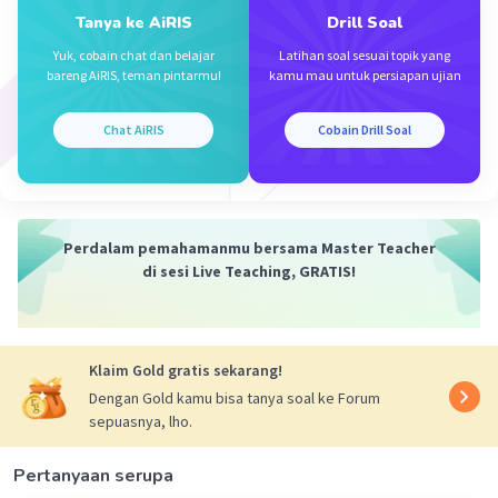
Kesimpulan:
Tanya ke AiRIS
Drill Soal
Jadi, jenis akar-akar dari persamaan kuadrat x² - 9x - 9 =
0 adalah real berbeda.
Yuk, cobain chat dan belajar
Latihan soal sesuai topik yang
bareng AiRIS, teman pintarmu!
kamu mau untuk persiapan ujian
·
0.0
(
0
)
Balas
Beri Rating
Chat AiRIS
Cobain Drill Soal
Perdalam pemahamanmu bersama Master Teacher
di sesi Live Teaching, GRATIS!
Iklan
Klaim Gold gratis sekarang!
Dengan Gold kamu bisa tanya soal ke Forum
sepuasnya, lho.
Pertanyaan serupa