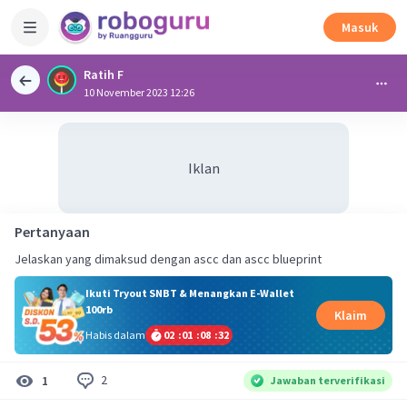
Masuk
Ratih F
10 November 2023 12:26
Iklan
Pertanyaan
Jelaskan yang dimaksud dengan ascc dan ascc blueprint
Ikuti Tryout SNBT & Menangkan E-Wallet
100rb
Klaim
Habis dalam
02
:
01
:
08
:
31
2
1
Jawaban terverifikasi