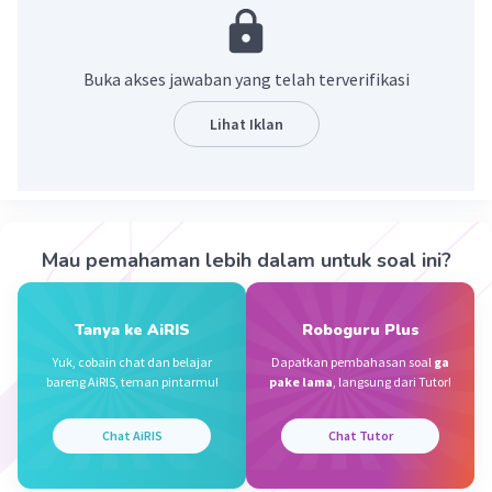
mendekatkan masyarakat masyarakat Asean
Sehingga untuk masa yang mendatang Asean
bukan lagi hanya di dominasi oleh kalangan
Buka akses jawaban yang telah terverifikasi
Penjabat atau pemerintah
Lihat Iklan
·
0.0
(
0
)
Balas
Beri Rating
Punggoeng G
Level 1
10 November 2023 13:06
Mau pemahaman lebih dalam untuk soal ini?
GK tau ,kalau mau ngerjain PR pikir sendiri
·
0.0
(
0
)
Balas
Beri Rating
Tanya ke AiRIS
Roboguru Plus
Iklan
Yuk, cobain chat dan belajar
Dapatkan pembahasan soal
ga
bareng AiRIS, teman pintarmu!
pake lama
, langsung dari Tutor!
Chat AiRIS
Chat Tutor