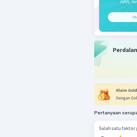
AiRIS, te
terkait 
Jean B
Ch
bahwa 
emas d
Thoma
berpen
Perdala
untuk 
Colber
berpen
mendor
membat
Klaim Gold
Kelemaha
Dengan Gol
Teori mer
Pertanyaan serup
Terlal
mengab
Salah satu faktor
pertum