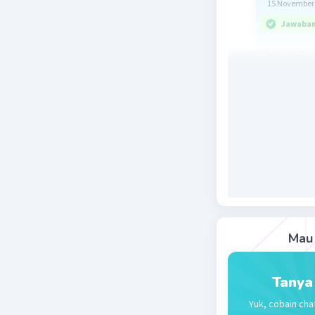
15 November 
Jawaban 
Teori Pe
Merkantil
abad ke-1
kemakmura
modal yan
perdagang
Menurut a
dengan ca
Mening
Mening
Mau 
Mengur
Mendor
Tanya
Pendapat
Yuk, cobain cha
Berikut a