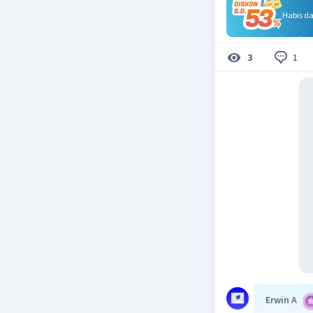
Habis d
1
3
Erwin A