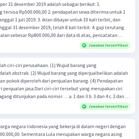
er 31 desember 2019 adalah sebagai berikut: 1.
00,00 2. pendapatan sewa diterima untuk 1
 iklan dibayar untuk 10 kali terbit, dan
Iklan
gal 31 desember 2019, telah 8 kali terbit. 4. gaji terutang
alan sebesar Rp800.000,00 dari data di atas, pencatatan
ng benar adalah ....
Jawaban terverifikasi
ah ciri-ciri perusahaan. (1) Wujud barang yang
dalah abstrak. (2) Wujud barang yang diperjualbelikan adalah
atan pokok diperoleh dari penjualan barang. (4) Pendapatan
i penjualan jasa.Dari ciri-ciri tersebut yang merupakan ciri
gang ditunjukan pada nomor…. a. 1 dan 3 b. 3 dan 4 c. 2 dan 3
4
Jawaban terverifikasi
rga negara Indonesia yang bekerja di dalam negeri dengan