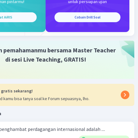
man pintarmu!
untuk persiapan ujian
dengan pertumbuhan ekonomi:
odin (1530-1596)
, seorang filsuf Prancis, berpendapat
at AiRIS
Cobain Drill Soal
kemakmuran suatu negara ditentukan oleh banyaknya
an perak yang dimilikinya.
s Mun (1571-1641)
, seorang pedagang Inggris,
dapat bahwa surplus neraca perdagangan adalah kunci
m pemahamanmu bersama Master Teacher
mencapai kemakmuran.
di sesi Live Teaching, GRATIS!
t (1619-1683)
, seorang menteri keuangan Prancis,
dapat bahwa pemerintah harus berperan aktif dalam
ong pertumbuhan ekonomi, salah satunya dengan cara
asi impor.
 gratis sekarang!
n Teori Merkantilisme
d kamu bisa tanya soal ke Forum sepuasnya, lho.
kantilisme memiliki beberapa kelemahan, antara lain:
a
u menekankan pada perdagangan luar negeri, sehingga
aikan faktor-faktor lain yang dapat mendorong
 penghambat perdagangan internasional adalah ....
buhan ekonomi, seperti investasi, teknologi, dan