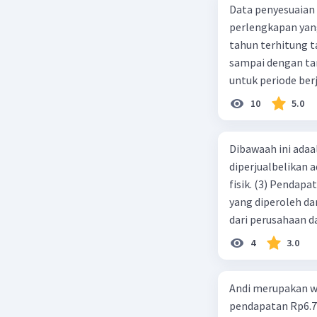
Data penyesuaian p
perlengkapan yang tersisa Rp500.0
tahun terhitung tanggal 1 juli 2019. 3.
sampai dengan tang
untuk periode berj
jurnal pembalik ya
10
5.0
Dibawaah ini adaal
diperjualbelikan a
fisik. (3) Pendap
yang diperoleh dar
dari perusahaan da
d. 1 dan 2 e. 2 dan 
4
3.0
Andi merupakan wa
pendapatan Rp6.700.000,00. Sementara Lula merupakan warga negara asing