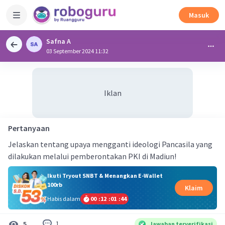
Masuk
Safna A
03 September 2024 11:32
Iklan
Pertanyaan
Jelaskan tentang upaya mengganti ideologi Pancasila yang
dilakukan melalui pemberontakan PKI di Madiun!
Ikuti Tryout SNBT & Menangkan E-Wallet
100rb
Klaim
Habis dalam
00
:
12
:
01
:
44
1
5
Jawaban terverifikasi