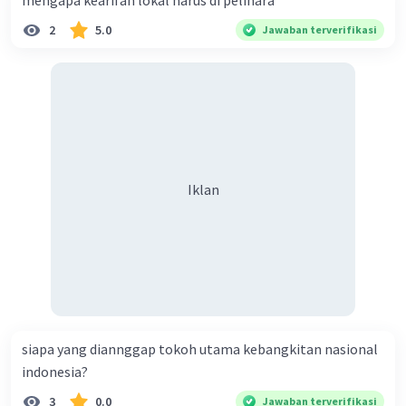
mengapa kearifan lokal harus di pelihara
2
5.0
Jawaban terverifikasi
Iklan
Iklan
siapa yang diannggap tokoh utama kebangkitan nasional
indonesia?
3
0.0
Jawaban terverifikasi