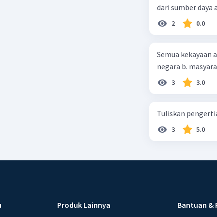
dari sumber daya
2
0.0
Semua kekayaan ala
negara b. masyarak
3
3.0
Tuliskan pengert
3
5.0
u
Produk Lainnya
Bantuan & 