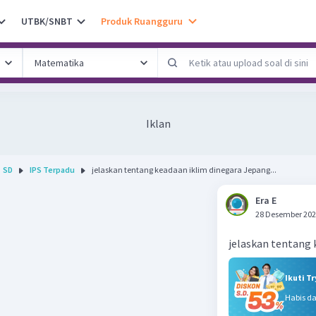
UTBK/SNBT
Produk Ruangguru
Iklan
SD
IPS Terpadu
jelaskan tentang keadaan iklim dinegara Jepang...
Era E
28 Desember 202
jelaskan tentang 
Ikuti T
Habis d