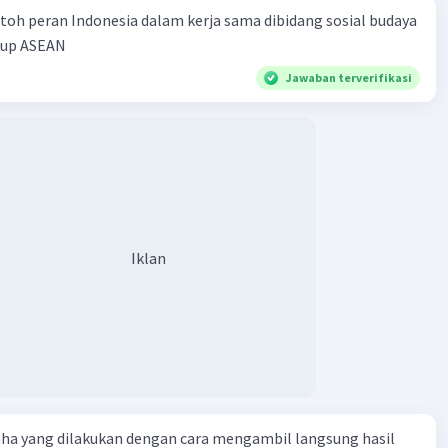
nya, tetapi secara umum, Jepang dikenal dengan musim-
toh peran Indonesia dalam kerja sama dibidang sosial budaya
g jelas dan cuaca yang bisa sangat berbeda antara musim
kup ASEAN
 musim dingin.
Jawaban terverifikasi
·
0.0
(
0
)
Balas
ating
Iklan
aha yang dilakukan dengan cara mengambil langsung hasil