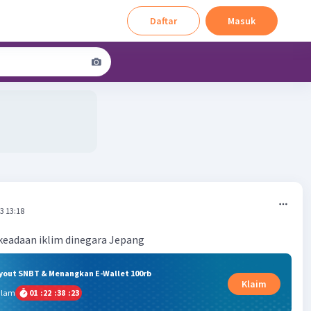
Daftar
Masuk
3 13:18
keadaan iklim dinegara Jepang
ryout SNBT & Menangkan E-Wallet 100rb
Klaim
alam
01
:
22
:
38
:
22