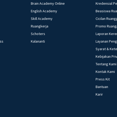
Brain Academy Online
Kredensial P
English Academy
Beasiswa Ru
Skill Academy
Cicilan Ruang
Ruangkerja
Promo Ruang
Schoters
Laporan Kere
ess
Kalananti
Layanan Pen
Syarat & Ket
Kebijakan Pri
Tentang Kami
Kontak Kami
Press Kit
Bantuan
Karir