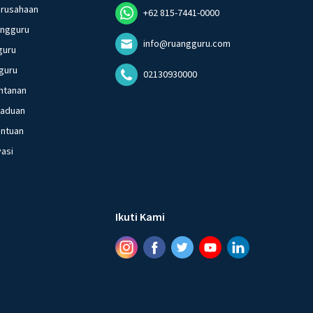
erusahaan
+62 815-7441-0000
angguru
info@ruangguru.com
guru
guru
02130930000
ntanan
gaduan
entuan
vasi
Ikuti Kami