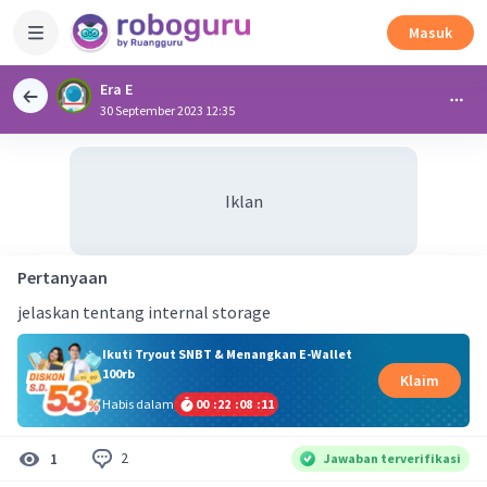
Masuk
Era E
30 September 2023 12:35
Iklan
Pertanyaan
jelaskan tentang internal storage
Ikuti Tryout SNBT & Menangkan E-Wallet
100rb
Klaim
Habis dalam
00
:
22
:
08
:
11
2
1
Jawaban terverifikasi