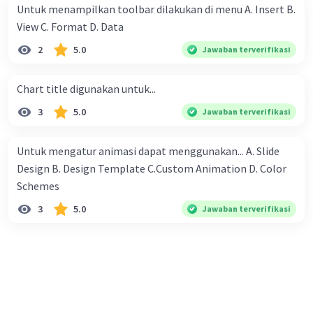
mendapatkan seribu rupiah, 2 ribu rupiah, 4 ribu rupiah, 8
Untuk menampilkan toolbar dilakukan di menu A. Insert B.
ribu rupiah dan seterusnya. Mereka berniat untuk
View C. Format D. Data
·
0.0
(
0
)
Balas
Beri Rating
melewati setiap hari masa liburnya di desa nenek dengan
2
5.0
Jawaban terverifikasi
membantu petani, dan mereka berdua sudah berjanji
untuk bekerja pada petani yang sama. Mengenai upah,
Chart title digunakan untuk...
mereka juga diam-diam sudah sepakat untuk membagi
sama rata dari yang diperoleh berdua. Pertanyaannya:
3
5.0
Jawaban terverifikasi
Kepada petani yang mana mereka bekerja sehingga
mendapat upah yang paling banyak ?
Untuk mengatur animasi dapat menggunakan... A. Slide
Design B. Design Template C.Custom Animation D. Color
Schemes​
3
5.0
Jawaban terverifikasi