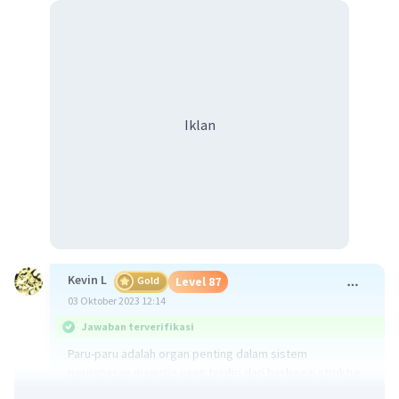
Iklan
Kevin L
Gold
Level 87
03 Oktober 2023 12:14
Jawaban terverifikasi
Paru-paru adalah organ penting dalam sistem
pernapasan manusia yang terdiri dari berbagai struktur
penyusun yang bekerja bersama untuk memungkinkan