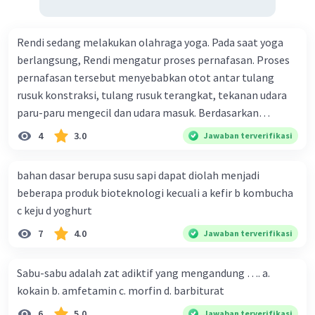
paru-paru.
Rendi sedang melakukan olahraga yoga. Pada saat yoga
·
0.0
(
0
)
Balas
Beri Rating
berlangsung, Rendi mengatur proses pernafasan. Proses
pernafasan tersebut menyebabkan otot antar tulang
rusuk konstraksi, tulang rusuk terangkat, tekanan udara
paru-paru mengecil dan udara masuk. Berdasarkan
informasi tersebut, dapat disimpulkan bahwa Rendi
4
3.0
Jawaban terverifikasi
sedang melakukan proses pernafasan....
bahan dasar berupa susu sapi dapat diolah menjadi
beberapa produk bioteknologi kecuali a kefir b kombucha
c keju d yoghurt
7
4.0
Jawaban terverifikasi
Sabu-sabu adalah zat adiktif yang mengandung …. a.
kokain b. amfetamin c. morfin d. barbiturat
6
5.0
Jawaban terverifikasi