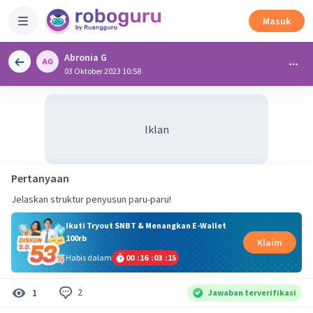
Masuk
Abronia G
03 Oktober 2023 10:58
Iklan
Pertanyaan
Jelaskan struktur penyusun paru-paru!
Ikuti Tryout SNBT & Menangkan E-Wallet
100rb
Klaim
Habis dalam
00
:
16
:
03
:
14
2
1
Jawaban terverifikasi